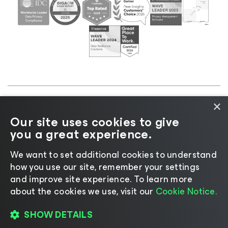
×
©2026 Veeam® Software |
Aviso de privacidad
|
Our site uses cookies to give
Aviso de cookies
|
Legal
|
Política de licencias
|
you a great experience.
Recursos para proveedores
We want to set additional cookies to understand
how you use our site, remember your settings
and improve site experience. ​To learn more
about the cookies we use, visit our
Cookie Notice.
Cambiar idioma
SHOW DETAILS