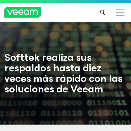
Guía de Veeam para los clientes afectados por la
actualización de contenido de CrowdStrike
MÁS
Softtek realiza sus
INFO
respaldos hasta diez
RMA
CIÓN
veces más rápido con las
soluciones de Veeam