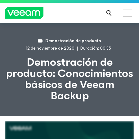
Guía de Veeam para los clientes afectados por la
Demostración de producto
actualización de contenido de CrowdStrike
12 de noviembre de 2020
Duración: 00:35
MÁS
Demostración de
INFO
producto: Conocimientos
RMA
CIÓN
básicos de Veeam
Backup