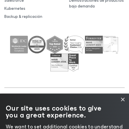
Salesforce
Demostraciones de productos
bajo demanda
Kubernetes
Backup & replicación
×
©2026 Veeam® Software |
Aviso de privacidad
|
Our site uses cookies to give
Aviso de cookies
|
Legal
|
Política de licencias
|
you a great experience.
Recursos para proveedores
We want to set additional cookies to understand