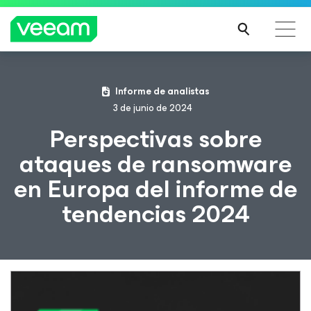
Guía de Veeam para los clientes afectados por la
Informe de analistas
actualización de contenido de CrowdStrike
3 de junio de 2024
MÁS
Perspectivas sobre
INFO
ataques de ransomware
RMA
CIÓN
en Europa del informe de
tendencias 2024