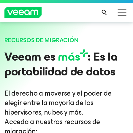
Guía de Veeam para los clientes afectados por la
RECURSOS DE MIGRACIÓN
actualización de contenido de CrowdStrike
Veeam es
más
: Es la
MÁS
INFO
portabilidad de datos
RMA
CIÓN
El derecho a moverse y el poder de
elegir entre la mayoría de los
hipervisores, nubes y más.
Acceda a nuestros recursos de
migración: