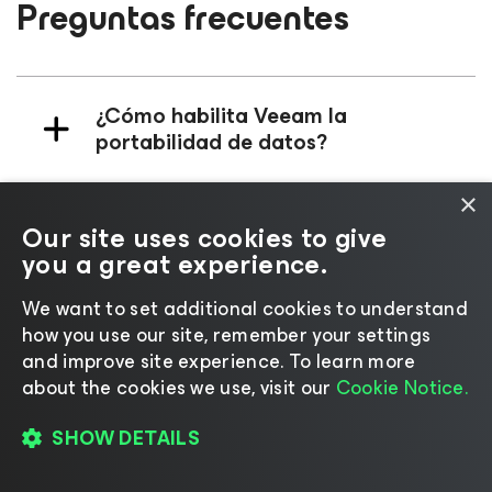
Preguntas frecuentes
¿Cómo habilita Veeam la
portabilidad de datos?
×
¿Qué herramientas ofrece Veeam
Our site uses cookies to give
para la migración de datos?
you a great experience.
We want to set additional cookies to understand
¿Cómo ayuda Veeam con la
how you use our site, remember your settings
adopción de la nube?
and improve site experience. ​To learn more
about the cookies we use, visit our
Cookie Notice.
¿Cuál es el enfoque de Veeam para
SHOW DETAILS
evitar la dependencia del
proveedor?