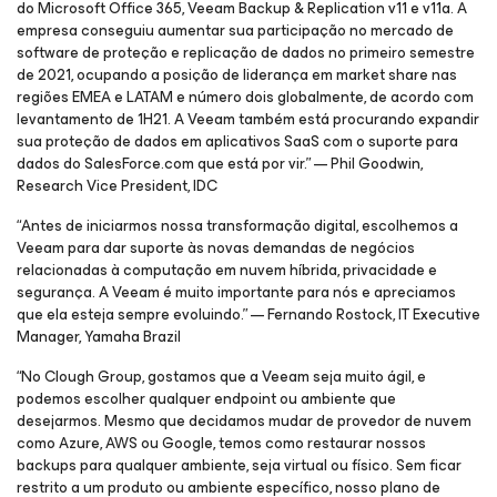
do Microsoft Office 365, Veeam Backup & Replication v11 e v11a. A
empresa conseguiu aumentar sua participação no mercado de
software de proteção e replicação de dados no primeiro semestre
de 2021, ocupando a posição de liderança em market share nas
regiões EMEA e LATAM e número dois globalmente, de acordo com
levantamento de 1H21. A Veeam também está procurando expandir
sua proteção de dados em aplicativos SaaS com o suporte para
dados do SalesForce.com que está por vir.” — Phil Goodwin,
Research Vice President, IDC
“Antes de iniciarmos nossa transformação digital, escolhemos a
Veeam para dar suporte às novas demandas de negócios
relacionadas à computação em nuvem híbrida, privacidade e
segurança. A Veeam é muito importante para nós e apreciamos
que ela esteja sempre evoluindo.” — Fernando Rostock, IT Executive
Manager, Yamaha Brazil
“No Clough Group, gostamos que a Veeam seja muito ágil, e
podemos escolher qualquer endpoint ou ambiente que
desejarmos. Mesmo que decidamos mudar de provedor de nuvem
como Azure, AWS ou Google, temos como restaurar nossos
backups para qualquer ambiente, seja virtual ou físico. Sem ficar
restrito a um produto ou ambiente específico, nosso plano de