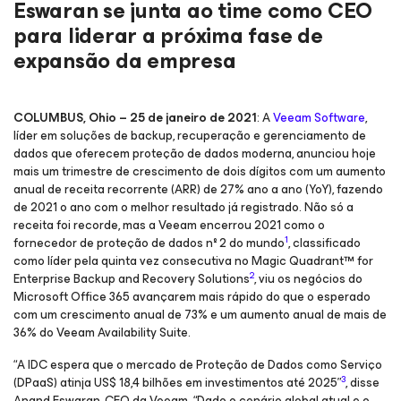
Eswaran se junta ao time como CEO
para liderar a próxima fase de
expansão da empresa
COLUMBUS, Ohio – 25 de janeiro de 2021
: A
Veeam Software
,
líder em soluções de backup, recuperação e gerenciamento de
dados que oferecem proteção de dados moderna, anunciou hoje
mais um trimestre de crescimento de dois dígitos com um aumento
anual de receita recorrente (ARR) de 27% ano a ano (YoY), fazendo
de 2021 o ano com o melhor resultado já registrado. Não só a
receita foi recorde, mas a Veeam encerrou 2021 como o
1
fornecedor de proteção de dados nº 2 do mundo
, classificado
como líder pela quinta vez consecutiva no Magic Quadrant™ for
2
Enterprise Backup and Recovery Solutions
, viu os negócios do
Microsoft Office 365 avançarem mais rápido do que o esperado
com um crescimento anual de 73% e um aumento anual de mais de
36% do Veeam Availability Suite.
“A IDC espera que o mercado de Proteção de Dados como Serviço
3
(DPaaS) atinja US$ 18,4 bilhões em investimentos até 2025”
, disse
Anand Eswaran, CEO da Veeam. “Dado o cenário global atual e o