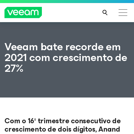
Orientações da Veeam para os clientes afetados
Veeam bate recorde em
pela atualização de conteúdo da CrowdStrike
2021 com crescimento de
LEIA
MAIS
27%
Com o 16º trimestre consecutivo de
crescimento de dois dígitos, Anand