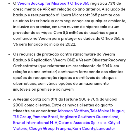
O
Veeam Backup
for Microsoft Office 365
registrou 73% de
crescimento de ARR em relação ao ano anterior. A solução de
backup e recuperação nº 1 para Microsoft 365 permite aos
usuários fazer backup com segurança em qualquer ambiente,
inclusive on premise, em uma nuvem de hiperescala ou um
provedor de serviços. Com 8,5 milhões de usuários agora
confiando na Veeam para proteger os dados do Office 365, o
V6 será lançado no início de 2022.
Os recursos de proteção contra ransomware do Veeam
Backup & Replication, Veeam ONE e Veeam Disaster Recovery
Orchestrator (que relataram um crescimento de 204% em
relação ao ano anterior) continuam fornecendo aos clientes
opções de recuperação rápidas e confiáveis ​​de ataques
cibernéticos, com várias opções de armazenamento
imutáveis on premise e na nuvem.
A Veeam conta com 81% da Fortune 500 e 70% da Global
2000 como clientes. Entre os novos clientes do quarto
trimestre se encontram:
Johnson Matthey
,
Telefónica Uruguai
,
TUI Group
,
Yamaha Brasil
,
Anglicare Southern Queensland
,
Brunel International N. V
,
Calan e Associés Sp. z.o.o.
,
City of
Victoria
,
Clough Group
,
Franprix
,
Kern County
,
Lancaster