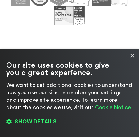
×
©2026 Veeam® Software |
Aviso de Privacidade
|
Our site uses cookies to give
Aviso de Cookies
|
Jurídico
|
Política de
you a great experience.
licenciamento
|
Recursos para Fornecedores
We want to set additional cookies to understand
how you use our site, remember your settings
and improve site experience. ​To learn more
about the cookies we use, visit our
Cookie Notice.
Mudar idioma
SHOW DETAILS