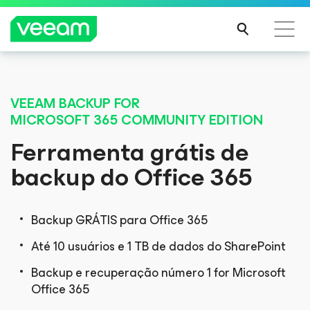
Orientações da Veeam para os clientes afetados
pela atualização de conteúdo da CrowdStrike
VEEAM BACKUP
FOR
MICROSOFT 365
COMMUNITY EDITION
LEIA
MAIS
Ferramenta grátis de
backup
do Office 365
Backup GRÁTIS para Office 365
Até 10 usuários e 1 TB de dados do SharePoint
Backup e recuperação número 1 for Microsoft
Office 365