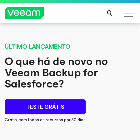
Orientações da Veeam para os clientes afetados
pela atualização de conteúdo da CrowdStrike
ÚLTIMO LANÇAMENTO
LEIA
O que há de novo no
MAIS
Veeam Backup
for
Salesforce
?
TESTE GRÁTIS
Grátis, com todos os recursos por 30 dias