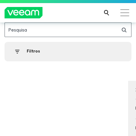
Pesquisa
Orientações da Veeam para os clientes afetados
pela atualização de conteúdo da CrowdStrike
Filtros
LEIA
MAIS