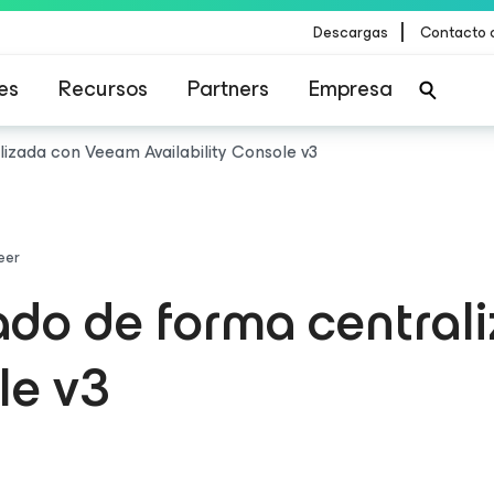
|
Descargas
Contacto 
es
Recursos
Partners
Empresa
izada con Veeam Availability Console v3
eer
ado de forma centra
le v3