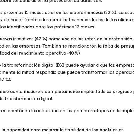
obre tendencias en la protección de datos son:
os próximos 12 meses es el de las ciberamenazas (32 %). La esc
 y de hacer frente a las cambiantes necesidades de los clientes
los identificados para los próximos 12 meses.
uevas iniciativas (42 %) como uno de los retos en la protección
ad en las empresas. También se mencionaron la falta de pres
ilidad del rendimiento operativo (40 %).
e la transformación digital (DX) puede ayudar a que las empres
icamente la mitad respondió que puede transformar las operaci
47 %).
scribió como maduro y completamente implantado su progreso
la transformación digital.
 encuentra en la actualidad en las primeras etapas de la impl
 la capacidad para mejorar la fiabilidad de los backups es