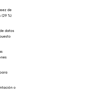
asez de
 (29 %)
 de datos
upuesto
as
ones
 para
antación o