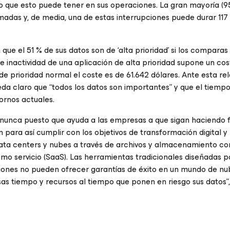
o que esto puede tener en sus operaciones. La gran mayoría (95
madas y, de media, una de estas interrupciones puede durar 117
ue el 51 % de sus datos son de ‘alta prioridad’ si los comparas
e inactividad de una aplicación de alta prioridad supone un co
de prioridad normal el coste es de 61.642 dólares. Ante esta re
eda claro que “todos los datos son importantes” y que el tiemp
tornos actuales.
nunca puesto que ayuda a las empresas a que sigan haciendo 
para así cumplir con los objetivos de transformación digital y
data centers y nubes a través de archivos y almacenamiento c
o servicio (SaaS). Las herramientas tradicionales diseñadas 
ones no pueden ofrecer garantías de éxito en un mundo de nu
sas tiempo y recursos al tiempo que ponen en riesgo sus datos”