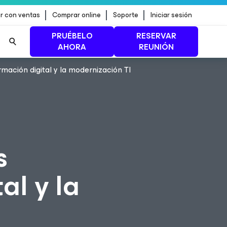
r con ventas
Comprar online
Soporte
Iniciar sesión
PRUÉBELO
RESERVAR
AHORA
REUNIÓN
ormación digital y la modernización TI
n de
MÁS INFORMACIÓN
s
al y la