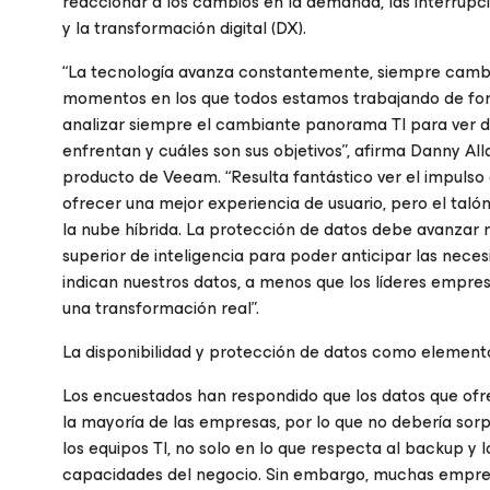
reaccionar a los cambios en la demanda, las interrupc
y la transformación digital (DX).
“La tecnología avanza constantemente, siempre cambi
momentos en los que todos estamos trabajando de forma
analizar siempre el cambiante panorama TI para ver d
enfrentan y cuáles son sus objetivos”, afirma Danny All
producto de Veeam. “Resulta fantástico ver el impulso
ofrecer una mejor experiencia de usuario, pero el talón
la nube híbrida. La protección de datos debe avanzar má
superior de inteligencia para poder anticipar las nece
indican nuestros datos, a menos que los líderes empres
una transformación real”.
La disponibilidad y protección de datos como elemento
Los encuestados han respondido que los datos que ofr
la mayoría de las empresas, por lo que no debería sor
los equipos TI, no solo en lo que respecta al backup y 
capacidades del negocio. Sin embargo, muchas empres