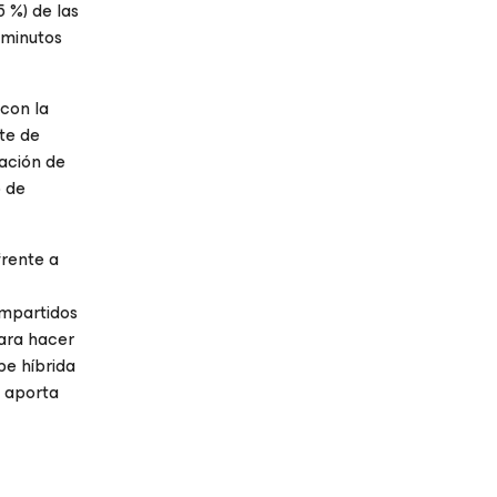
 %) de las
 minutos
 con la
ste de
lación de
o de
frente a
ompartidos
para hacer
be híbrida
, aporta