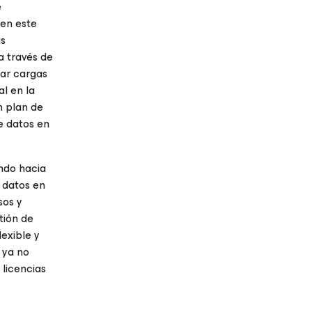
e
 en este
as
a través de
sar cargas
l en la
n plan de
e datos en
ndo hacia
 datos en
sos y
tión de
lexible y
 ya no
licencias