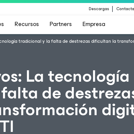
Descargas
Contacta
es
Recursos
Partners
Empresa
ecnología tradicional y la falta de destrezas dificultan la transf
para los clientes afectados por la actualizació
contenido de CrowdStrike
vos: La tecnología
 falta de destreza
ansformación digit
TI