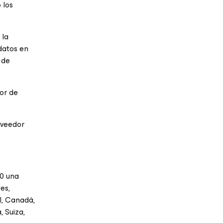
 los
 la
datos en
 de
or de
oveedor
20 una
es,
il, Canadá,
, Suiza,