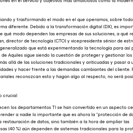
iones en el servicio y objetivos más ambiciosos como la modern
ando y trasformando el modo en el que operamos, sobre todo
 diferente. Debido a la transformación digital (DX), es impo
e qué modo dependen las empresas de sus soluciones, a qué r
an, director de tecnología (CTO) y vicepresidente sénior de est
 generalizado que está experimentando la tecnología para así
 de Aquiles sigue siendo la cuestión de proteger y gestionar los
s allá de las soluciones tradicionales y anticuadas y pasar a u
sidades y hacer frente a las demandas cambiantes del cliente. 
ariales reconozcan esto y hagan algo al respecto, no será pos
 crucial
ecen los departamentos TI se han convertido en un aspecto ce
prender a nadie lo importante que es ahora la “protección de d
la restauración de datos, sino también a la hora de ampliar las
as (40 %) aún dependen de sistemas tradicionales para la pro