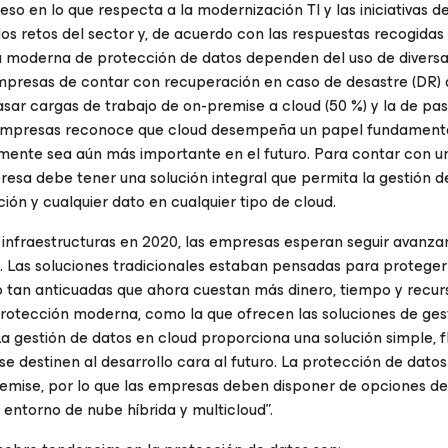
o en lo que respecta a la modernización TI y las iniciativas d
los retos del sector y, de acuerdo con las respuestas recogidas
ia moderna de protección de datos dependen del uso de divers
presas de contar con recuperación en caso de desastre (DR) 
pasar cargas de trabajo de on-premise a cloud (50 %) y la de pa
as empresas reconoce que cloud desempeña un papel fundamenta
amente sea aún más importante en el futuro. Para contar con u
sa debe tener una solución integral que permita la gestión d
ción y cualquier dato en cualquier tipo de cloud.
 infraestructuras en 2020, las empresas esperan seguir avanza
d. Las soluciones tradicionales estaban pensadas para proteger
o tan anticuadas que ahora cuestan más dinero, tiempo y recur
rotección moderna, como la que ofrecen las soluciones de ges
La gestión de datos en cloud proporciona una solución simple, f
e destinen al desarrollo cara al futuro. La protección de datos
emise, por lo que las empresas deben disponer de opciones de 
 entorno de nube híbrida y multicloud”.