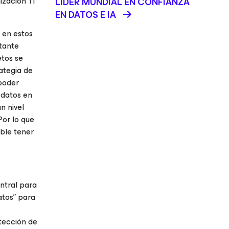
ización TI
LÍDER MUNDIAL EN CONFIANZA
EN DATOS E IA
 en estos
rtante
etos se
rategia de
 poder
 datos en
n nivel
Por lo que
ible tener
ntral para
atos” para
tección de