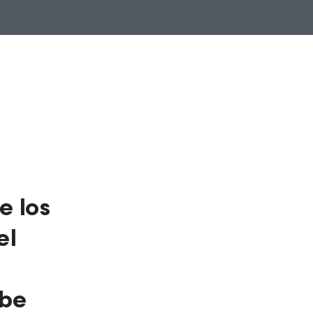
e los
el
ube