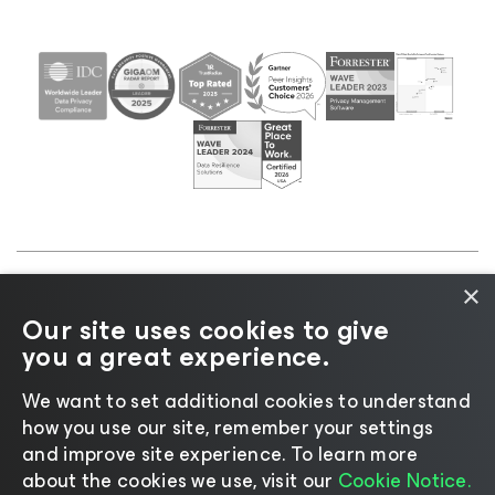
×
©2026 Veeam® Software |
Aviso de privacidad
|
Our site uses cookies to give
Aviso de cookies
|
Legal
|
Política de licencias
|
you a great experience.
Recursos para proveedores
We want to set additional cookies to understand
how you use our site, remember your settings
and improve site experience. ​To learn more
about the cookies we use, visit our
Cookie Notice.
Cambiar idioma