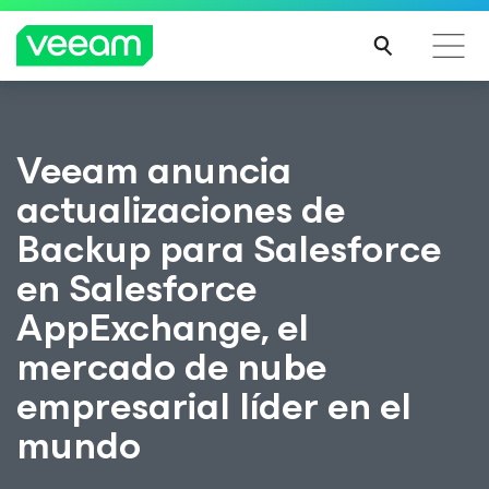
Guía de Veeam para los clientes afectados por la
Veeam anuncia
actualización de contenido de CrowdStrike
actualizaciones de
MÁS
INFO
Backup para Salesforce
RMA
CIÓN
en Salesforce
AppExchange, el
mercado de nube
empresarial líder en el
mundo