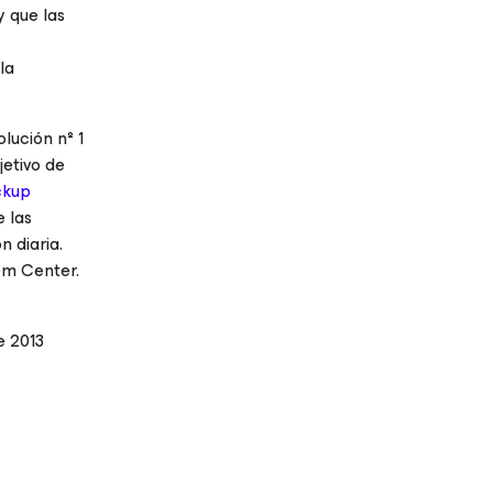
 que las
la
lución nº 1
etivo de
ckup
 las
n diaria.
em Center.
e 2013