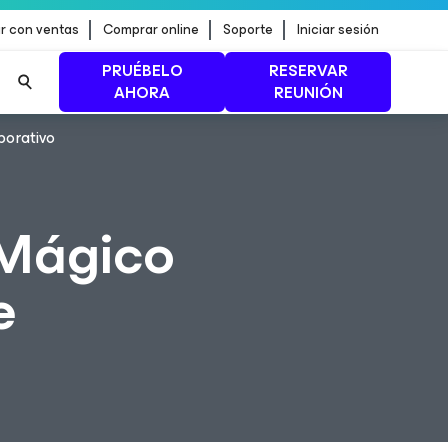
r con ventas
Comprar online
Soporte
Iniciar sesión
PRUÉBELO
RESERVAR
AHORA
REUNIÓN
porativo
n de
MÁS INFORMACIÓN
 Mágico
e