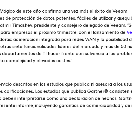
 Mágico de este año confirma una vez más el éxito de Veeam
s de protección de datos potentes, fáciles de utilizar y asequib
 Ratmir Timashev, presidente y consejero delegado de Veeam. “
 para empresas el próximo trimestre, con el lanzamiento de
V
oras: aceleración integrada para redes WAN y la posibilidad d
tras siete funcionalidades líderes del mercado y más de 50 n
os departamentos de TI hacer frente con solvencia a los probl
lta complejidad y elevados costes.”
vicio descritos en los estudios que publica ni asesora a los usu
 calificaciones. Los estudios que publica Gartner® consisten 
 no deben interpretarse como una declaración de hechos. Gart
 presente informe, incluyendo garantías de comerciabilidad y de