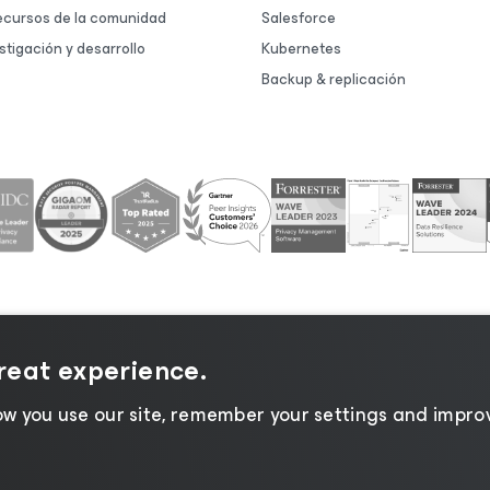
ecursos de la comunidad
Salesforce
stigación y desarrollo
Kubernetes
Backup & replicación
great experience.
 de privacidad
|
Aviso de cookies
|
Legal
|
Política de lice
w you use our site, remember your settings and improv