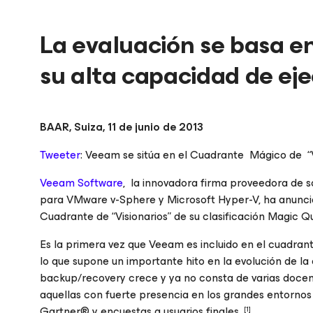
La evaluación se basa en
su alta capacidad de ej
BAAR, Suiza, 11 de junio de 2013
Tweeter
: Veeam se sitúa en el Cuadrante Mágico de “V
Veeam Software
, la innovadora firma proveedora de so
para VMware v-Sphere y Microsoft Hyper-V, ha anunciad
Cuadrante de “Visionarios” de su clasificación
Magic Qu
Es la primera vez que Veeam es incluido en el cuadran
lo que supone un importante hito en la evolución de l
backup/
recovery
crece y ya no consta de varias docenas
aquellas con fuerte presencia en los grandes entornos
Gartner® y encuestas a usuarios finales.
[1]