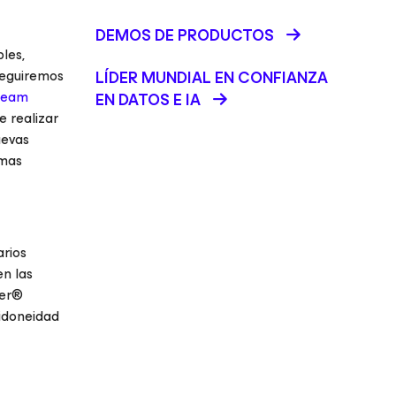
DEMOS DE PRODUCTOS
les,
Seguiremos
LÍDER MUNDIAL EN CONFIANZA
eeam
EN DATOS E IA
e realizar
uevas
emas
arios
en las
ner®
 idoneidad