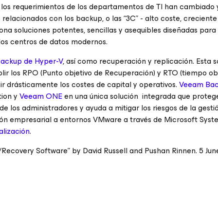
os requerimientos de los departamentos de TI han cambiado y
elacionados con los backup, o las “3C” - alto coste, creciente
na soluciones potentes, sencillas y asequibles diseñadas para 
 los centros de datos modernos.
ackup de Hyper-V
, así como recuperación y replicación. Esta so
ir los RPO (Punto objetivo de Recuperación) y RTO (tiempo obj
ir drásticamente los costes de capital y operativos.
Veeam Ba
ion y
Veeam ONE
en una única solución integrada que protege
de los administradores y ayuda a mitigar los riesgos de la gestió
ión empresarial a entornos VMware a través de Microsoft Syst
alización
.
ecovery Software” by David Russell and Pushan Rinnen. 5 Jun