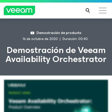
Guía de Veeam para los clientes afectados por la
Demostración de producto
actualización de contenido de CrowdStrike
16 de octubre de 2020
Duración: 00:40
MÁS
Demostración de Veeam
INFO
Availability Orchestrator
RMA
CIÓN