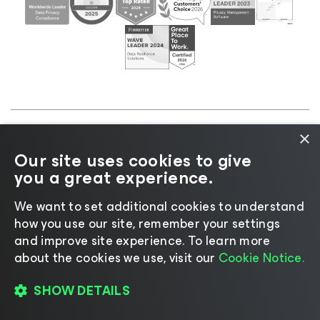
×
©2026 Veeam® Software |
Aviso de privacidad
|
Our site uses cookies to give
Aviso de cookies
|
Legal
|
Política de licencias
|
you a great experience.
Recursos para proveedores
We want to set additional cookies to understand
how you use our site, remember your settings
and improve site experience. ​To learn more
about the cookies we use, visit our
Cookie Notice.
Cambiar idioma
SHOW DETAILS
REGÍSTRESE PARA VERLO