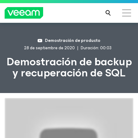
Guía de Veeam para los clientes afectados por la
Demostración de producto
actualización de contenido de CrowdStrike
28 de septiembre de 2020
Duración: 00:03
MÁS
Demostración de backup
INFO
y recuperación de SQL
RMA
CIÓN