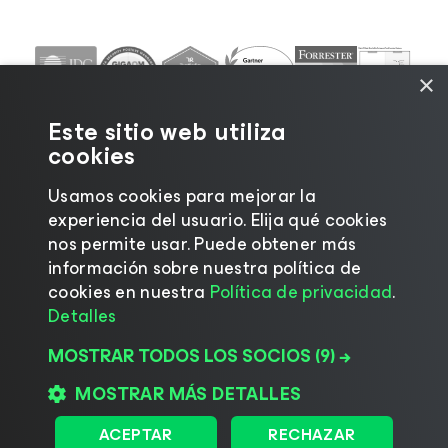
×
Este sitio web utiliza
cookies
Usamos cookies para mejorar la
experiencia del usuario. Elija qué cookies
nos permite usar. Puede obtener más
información sobre nuestra política de
©2026 Veeam® Software |
Aviso de privacidad
|
cookies en nuestra
Política de privacidad
.
Aviso de cookies
|
Legal
|
Política de licencias
|
Detalles
Recursos para proveedores
MOSTRAR TODOS LOS SOCIOS
(9) →
MOSTRAR MÁS DETALLES
Cambiar idioma
ACEPTAR
RECHAZAR