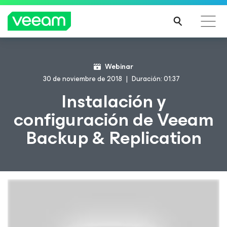
Guía de Veeam para los clientes afectados por la
Webinar
actualización de contenido de CrowdStrike
30 de noviembre de 2018
Duración: 01:37
MÁS
Instalación y
INFO
configuración de Veeam
RMA
CIÓN
Backup & Replication