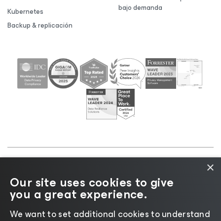
bajo demanda
Kubernetes
Backup & replicación
×
©2026 Veeam® Software |
Aviso de privacidad
|
Our site uses cookies to give
Aviso de cookies
|
Legal
|
Política de licencias
|
you a great experience.
Recursos para proveedores
We want to set additional cookies to understand