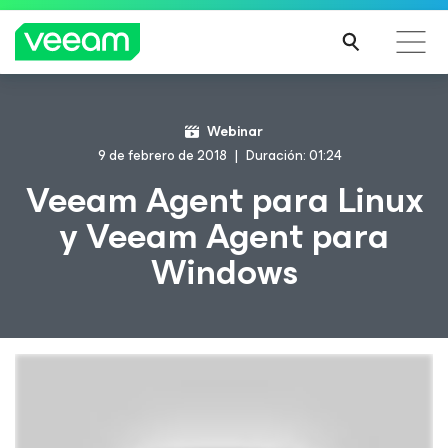
Guía de Veeam para los clientes afectados por la
Webinar
actualización de contenido de CrowdStrike
9 de febrero de 2018
Duración: 01:24
MÁS
Veeam Agent para Linux
INFO
y Veeam Agent para
RMA
CIÓN
Windows