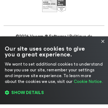
©2026 Veeam ® Software |
Politique de
×
confidentialité
|
Politique d’utilisation des cookies
|
Our site uses cookies to give
Secteur juridique
|
Politique de licences
|
you a great experience.
Ressources pour les fournisseurs
We want to set additional cookies to understand
how you use our site, remember your settings
and improve site experience. ​To learn more
about the cookies we use, visit our
Cookie Notice.
Changer de langue
SHOW DETAILS