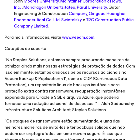
John
Moores University
,
Maintainer Corporation of Iowa,
Inc.
,
Mondragon Unibertsitatea
,
Parul University
, Qatar
Engineering & Construction
Company
,
Qingdao Huanghai
Pharmaceutical Co. Ltd
,
Swietelsky
e
TRC Construction Public
Company Limited
.
Para mais informações, visite
www.veeam.com
.
Cotações de suporte
"Na Staples Solutions, estamos sempre procurando maneiras de
otimizar ainda mais nossas estratégias de proteção de dados. Com
isso em mente, estamos ansiosos pelos recursos adicionais no
Veeam Backup & Replication v11, como o CDP (Continuous Data
Protection), um repositório linux de backups imutáveis para
proteção extra contra ransomware, recuperação instantânea
expandida para Oracle e SQL e arquivo Azure, que poderia
fornecer uma redução adicional de despesas. " – Aleh Sadaunichy,
Infrastructure Solutions Architect, Staples Solutions
"Os ataques de ransomware estão aumentando, e uma das
melhores maneiras de evitá-los é ter backups sólidos que não
podem ser criptografados em uma nuvem segura. É isso que
Veeam oferece, e é por isso que Veeam é uma prioridade para