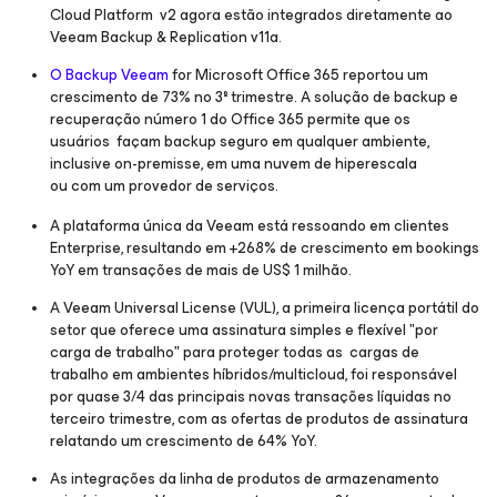
Cloud Platform
v2 agora estão integrados diretamente ao
Veeam Backup & Replication v11a.
O Backup Veeam
for Microsoft Office 365
reportou um
crescimento de 73% no 3º trimestre. A solução de backup e
recuperação número 1 do Office 365 permite que os
usuários façam backup seguro em qualquer ambiente,
inclusive on-premisse, em uma nuvem de hiperescala
ou com um provedor de serviços.
A plataforma única da Veeam está ressoando em clientes
Enterprise, resultando em +268% de crescimento em bookings
YoY em transações de mais de US$ 1 milhão.
A Veeam Universal License (VUL), a primeira licença portátil do
setor que oferece uma assinatura simples e flexível "por
carga de trabalho" para proteger todas as cargas de
trabalho em ambientes híbridos/multicloud, foi responsável
por quase 3/4 das principais novas transações líquidas no
terceiro trimestre, com as ofertas de produtos de assinatura
relatando um crescimento de 64% YoY.
As integrações da linha de produtos de armazenamento