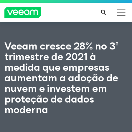
Orientações da Veeam para os clientes afetados
Veeam cresce 28% no 3º
pela atualização de conteúdo da CrowdStrike
trimestre de 2021 à
LEIA
MAIS
medida que empresas
aumentam a adoção de
nuvem e investem em
proteção de dados
moderna