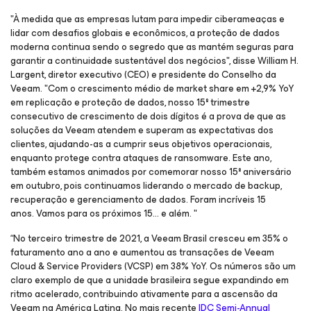
"À medida que as empresas lutam para impedir ciberameaças e
lidar com desafios globais e econômicos, a proteção de dados
moderna continua sendo o segredo que as mantém seguras para
garantir a continuidade sustentável dos negócios", disse William H.
Largent, diretor executivo (CEO) e presidente do Conselho da
Veeam. "Com o crescimento médio de market share em +2,9% YoY
em replicação e proteção de dados, nosso 15º trimestre
consecutivo de crescimento de dois dígitos é a prova de que as
soluções da Veeam atendem e superam as expectativas dos
clientes, ajudando-as a cumprir seus objetivos operacionais,
enquanto protege contra ataques de ransomware. Este ano,
também estamos animados por comemorar nosso 15º aniversário
em outubro, pois continuamos liderando o mercado de backup,
recuperação e gerenciamento de dados. Foram incríveis 15
anos. Vamos para os próximos 15... e além. "
“No terceiro trimestre de 2021, a Veeam Brasil cresceu em 35% o
faturamento ano a ano e aumentou as transações de Veeam
Cloud & Service Providers (VCSP) em 38% YoY. Os números são um
claro exemplo de que a unidade brasileira segue expandindo em
ritmo acelerado, contribuindo ativamente para a ascensão da
Veeam na América Latina. No mais recente
IDC Semi-Annual