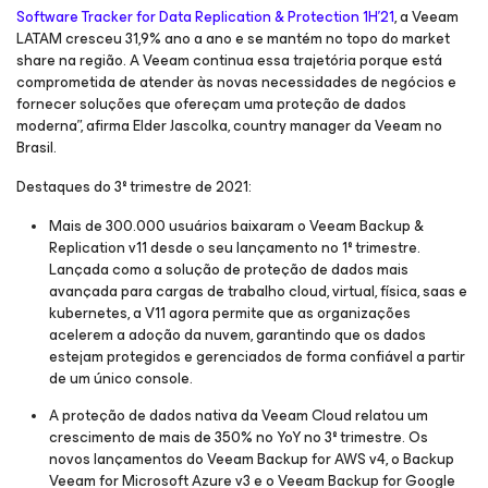
Software Tracker for Data Replication & Protection 1H’21
, a Veeam
LATAM cresceu 31,9% ano a ano e se mantém no topo do market
share na região. A Veeam continua essa trajetória porque está
comprometida de atender às novas necessidades de negócios e
fornecer soluções que ofereçam uma proteção de dados
moderna”, afirma Elder Jascolka, country manager da Veeam no
Brasil.
Destaques do 3º trimestre de 2021:
Mais de 300.000 usuários baixaram o Veeam Backup &
Replication v11 desde o seu lançamento no 1º trimestre.
Lançada como a solução de proteção de dados mais
avançada para cargas de trabalho cloud, virtual, física, saas e
kubernetes, a V11 agora permite que as organizações
acelerem a adoção da nuvem, garantindo que os dados
estejam protegidos e gerenciados de forma confiável a partir
de um único console.
A proteção de dados nativa da Veeam Cloud relatou um
crescimento de mais de 350% no YoY no 3º trimestre. Os
novos lançamentos do Veeam Backup
for AWS
v4, o Backup
Veeam
for Microsoft Azure
v3 e o Veeam Backup
for Google