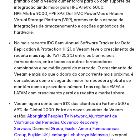
primário com a Veeam aumentaram para 86 com suporte de
integração ainda maior para HPE Alletra 6000,
HPE Alletra 9000, HPE XP8, Dell EMC PowerMax e Hitachi
Virtual Storage Platform (VSP), promovendo o escopo de
integrações de armazenamento e opções agnósticas de
hardware.
No mais recente IDC Semi-Annual Software Tracker for Data
Replication & Protection 1H’21, a Veeam teve o crescimento de
receita mais rápido YoY (25,3%) entre os 5 principais
fornecedores, entre todos os outros fornecedores
combinados e na média geral do mercado. O crescimento da
Veeam é mais do que o dobro do concorrente mais próximo, é
consolidada como a segunda maior fornecedora global e se
mantém como a provedora número 1 nas regiões EMEA e
LATAM com crescimento geral de receita e market share.
Veeam agora conta com 81% dos clientes da Fortune 500 e
69% do Global 2000. Entre os novos usuários de Veeam
estão:
Aboriginal Peoples TV Network
,
Ajuntament de
Vilafranca del Penedès
,
Covenco Recovery
Services
, Diamond
Group
,
Essilor Amera
,
Fameccanica
Group
,
Fujifilm UK
,
Lembaga Lebuhraya Malaysia
, Liverpool