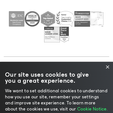
×
©2026 Veeam® Software |
Aviso de Privacidade
|
Our site uses cookies to give
Aviso de Cookies
|
Jurídico
|
Política de
you a great experience.
licenciamento
|
Recursos para Fornecedores
We want to set additional cookies to understand
how you use our site, remember your settings
and improve site experience. ​To learn more
about the cookies we use, visit our
Cookie Notice.
Mudar idioma