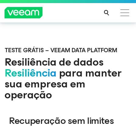
Orientações da Veeam para os clientes afetados
Veeam DataAI Command Platform
.
Uma
pela atualização de conteúdo da CrowdStrike
plataforma. Controle total.
TESTE GRÁTIS – VEEAM DATA PLATFORM
LEIA
Resiliência de dados
MAIS
Resiliência
para manter
EXPLORE AGORA
sua empresa em
operação
Recuperação sem limites