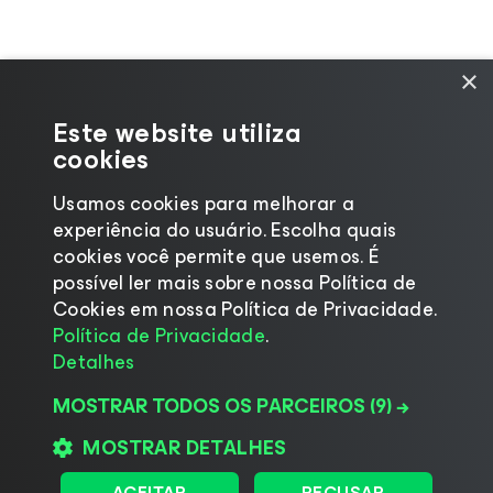
×
Este website utiliza
cookies
Usamos cookies para melhorar a
experiência do usuário. Escolha quais
cookies você permite que usemos. É
possível ler mais sobre nossa Política de
Cookies em nossa Política de Privacidade.
©2026 Veeam® Software |
Aviso de Privacidade
|
Política de Privacidade
.
Aviso de Cookies
|
Jurídico
|
Política de
Detalhes
licenciamento
|
Recursos para Fornecedores
MOSTRAR TODOS OS PARCEIROS
(9) →
MOSTRAR DETALHES
ACEITAR
RECUSAR