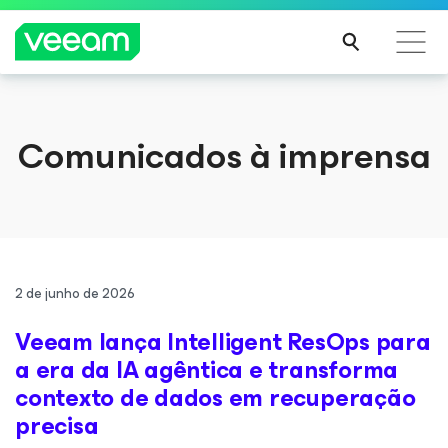
Orientações da Veeam para os clientes afetados
Comunicados à imprensa
pela atualização de conteúdo da CrowdStrike
LEIA
MAIS
2 de junho de 2026
Veeam lança Intelligent ResOps para
a era da IA agêntica e transforma
contexto de dados em recuperação
precisa