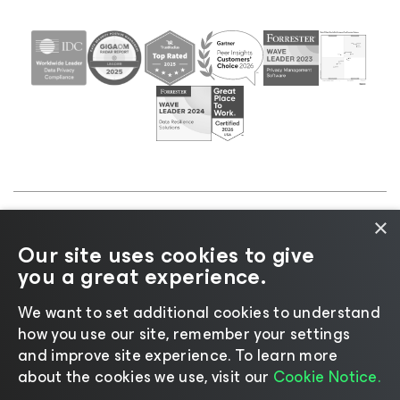
×
©2026 Veeam® Software |
Aviso de Privacidade
|
Our site uses cookies to give
Aviso de Cookies
|
Jurídico
|
Política de
you a great experience.
licenciamento
|
Recursos para Fornecedores
We want to set additional cookies to understand
how you use our site, remember your settings
and improve site experience. ​To learn more
about the cookies we use, visit our
Cookie Notice.
Mudar idioma