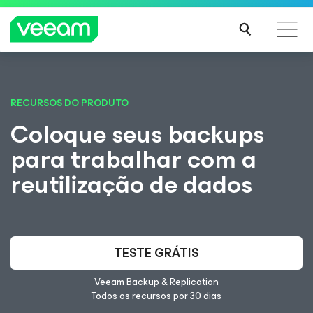
Orientações da Veeam para os clientes afetados
pela atualização de conteúdo da CrowdStrike
RECURSOS DO PRODUTO
Coloque seus backups
LEIA
MAIS
para trabalhar com a
reutilização de dados
TESTE GRÁTIS
Veeam Backup & Replication
Todos os recursos por 30 dias