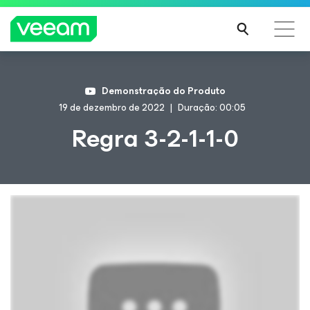
Orientações da Veeam para os clientes afetados
Demonstração do Produto
pela atualização de conteúdo da CrowdStrike
19 de dezembro de 2022
Duração: 00:05
LEIA
Regra 3-2-1-1-0
MAIS