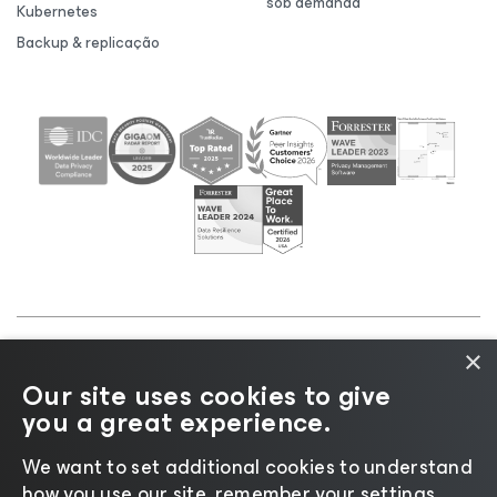
sob demanda
Kubernetes
Backup & replicação
×
©2026 Veeam® Software |
Aviso de Privacidade
|
Our site uses cookies to give
Aviso de Cookies
|
Jurídico
|
Política de
you a great experience.
licenciamento
|
Recursos para Fornecedores
We want to set additional cookies to understand
how you use our site, remember your settings