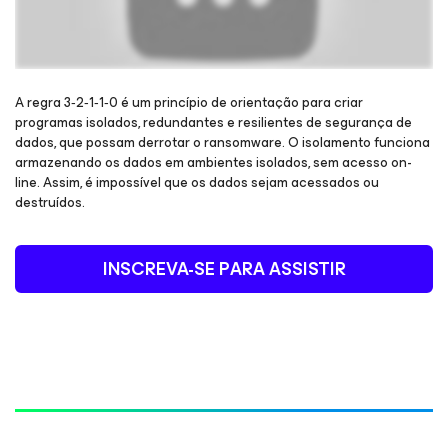
A regra 3‑2‑1‑1‑0 é um princípio de orientação para criar
programas isolados, redundantes e resilientes de segurança de
dados, que possam derrotar o ransomware. O isolamento funciona
Inscreva-se para ganhar acesso e assista ao webinar
armazenando os dados em ambientes isolados, sem acesso on-
line. Assim, é impossível que os dados sejam acessados ou
destruídos.
INSCREVA-SE PARA ASSISTIR