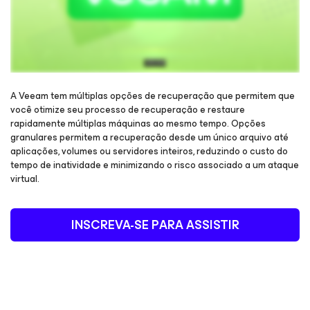
A Veeam tem múltiplas opções de recuperação que permitem que
você otimize seu processo de recuperação e restaure
rapidamente múltiplas máquinas ao mesmo tempo. Opções
Inscreva-se para ganhar acesso e assista ao webinar
granulares permitem a recuperação desde um único arquivo até
aplicações, volumes ou servidores inteiros, reduzindo o custo do
tempo de inatividade e minimizando o risco associado a um ataque
virtual.
INSCREVA-SE PARA ASSISTIR