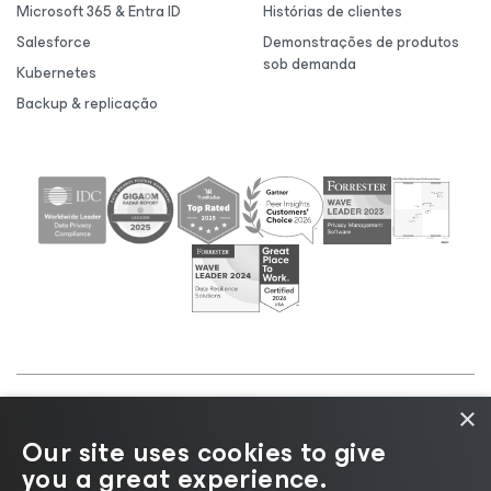
Microsoft 365 & Entra ID
Histórias de clientes
Salesforce
Demonstrações de produtos
sob demanda
Kubernetes
Backup & replicação
×
©2026 Veeam® Software |
Aviso de Privacidade
|
Our site uses cookies to give
Aviso de Cookies
|
Jurídico
|
Política de
you a great experience.
licenciamento
|
Recursos para Fornecedores