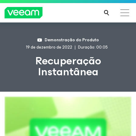
Orientações da Veeam para os clientes afetados
Demonstração do Produto
pela atualização de conteúdo da CrowdStrike
19 de dezembro de 2022
Duração: 00:05
LEIA
Recuperação
MAIS
Instantânea