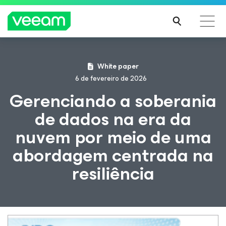
Orientações da Veeam para os clientes afetados
White paper
pela atualização de conteúdo da CrowdStrike
6 de fevereiro de 2026
LEIA
Gerenciando a soberania
MAIS
de dados na era da
nuvem por meio de uma
abordagem centrada na
resiliência