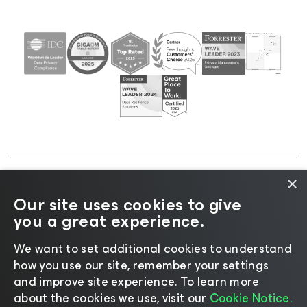
×
©2026 Veeam® Software |
Aviso de Privacidade
|
Our site uses cookies to give
Aviso de Cookies
|
Jurídico
|
Política de
you a great experience.
licenciamento
|
Recursos para Fornecedores
We want to set additional cookies to understand
how you use our site, remember your settings
and improve site experience. ​To learn more
about the cookies we use, visit our
Cookie Notice.
Mudar idioma