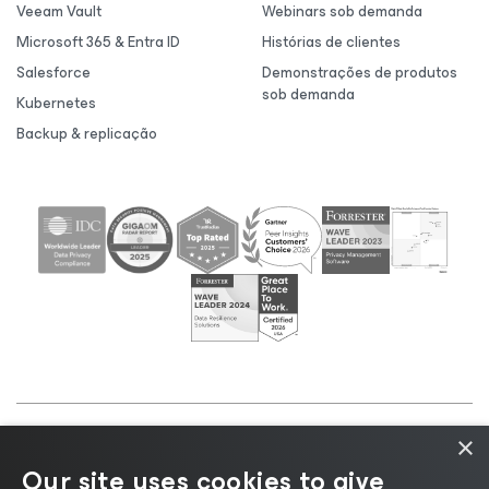
Veeam Vault
Webinars sob demanda
Microsoft 365 & Entra ID
Histórias de clientes
Salesforce
Demonstrações de produtos
sob demanda
Kubernetes
Backup & replicação
×
©2026 Veeam® Software |
Aviso de Privacidade
|
Our site uses cookies to give
Aviso de Cookies
|
Jurídico
|
Política de