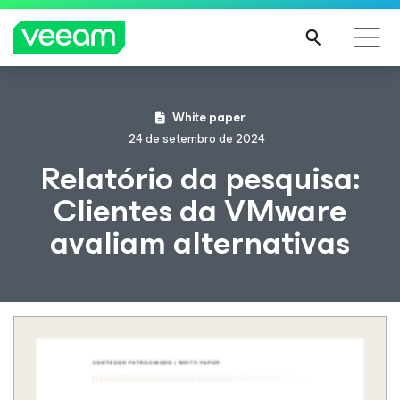
Orientações da Veeam para os clientes afetados
White paper
pela atualização de conteúdo da CrowdStrike
24 de setembro de 2024
LEIA
Relatório da pesquisa:
MAIS
Clientes da VMware
avaliam alternativas