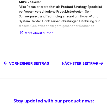
Mike Resseler
Mike Resseler erarbeitet als Product Strategy Specialist
bei Veeam verschiedene Produktstrategien. Sein
Schwerpunkt sind Technologien rund um Hyper-V und
System Center. Dank seiner jahrelangen Erfahrung auf
diesem Gebiet ist er ein gern gesehener Redner bei
Großveranstaltungen wie dem MMS, TechEd und den
More about author
TechDays. Außerdem wurde er 2010 mit dem MVP Award
for System Center Cloud and Datacenter Management
ausgezeichnet. In seiner Freizeit beschäftigt er sich am
liebsten mit der Entwicklung und Analyse zuverlässiger
Disaster-Recovery-Szenarien. Und nicht zuletzt verfügt
er über Erfahrungen in der Nutzung von Private-Cloud-
VORHERIGER BEITRAG
NÄCHSTER BEITRAG
Architekturen in Unternehmen und in deren
Implementierung mit Schwerpunkt auf der
ganzheitlichen Sicherung der Infrastruktur. Er besitzt
zudem Zertifizierungen für zahlreiche Microsoft-
Technologien, z. B. als Microsoft Certified IT Professional
(MCITP). Mike Resseler ist auf Twitter als
@MikeResseler oder @Veeam.
Stay updated with our product news: