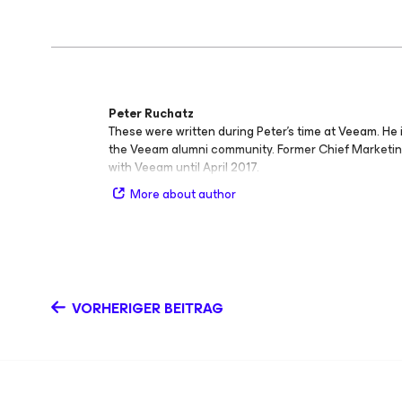
Peter Ruchatz
These were written during Peter's time at Veeam. He 
the Veeam alumni community. Former Chief Marketin
with Veeam until April 2017.
More about author
VORHERIGER BEITRAG