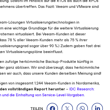
bung. Sowohl im Hinblick auf die RTOs als auch die RPOs
ehmens übertreffen. Das Fazit: Veeam und VMware sind
am-Lösungen Virtualisierungstechnologien in
eine wichtige Grundlage für die weitere Virtualisierung
stemen virtualisiert. Bei Veeam-Kunden ist dieser
 dass 78 % aller Veeam-Kunden mehr als 75 % ihrer
rtualisierungsgrad sogar über 90 %.) Zudem gaben fast drei
en Virtualisierungspläne beeinflusst.
n zufolge herkömmliche Backup-Produkte künftig in
r ganz ablösen. Wir sind überzeugt, dass herkömmliche
en wir auch, dass unsere Kunden derselben Meinung sind!
bögen von insgesamt 1.244 Veeam-Kunden in Nordamerika,
den vollständigen Report herunter
–
IDC Research:
en und die Einhaltung von Service-Level-Vorgaben
.
TEILEN