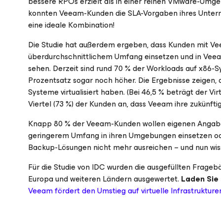
bessere RPOs erzielt als in einer reinen VMware-Umge
konnten Veeam-Kunden die SLA-Vorgaben ihres Untern
eine ideale Kombination!
Die Studie hat außerdem ergeben, dass Kunden mit Vee
überdurchschnittlichem Umfang einsetzen und in Veeam 
sehen. Derzeit sind rund 70 % der Workloads auf x86-Sy
Prozentsatz sogar noch höher. Die Ergebnisse zeigen,
Systeme virtualisiert haben. (Bei 46,5 % beträgt der Vi
Viertel (73 %) der Kunden an, dass Veeam ihre zukünftig
Knapp 80 % der Veeam-Kunden wollen eigenen Angabe
geringerem Umfang in ihren Umgebungen einsetzen ode
Backup-Lösungen nicht mehr ausreichen – und nun wiss
Für die Studie von IDC wurden die ausgefüllten Frage
Europa und weiteren Ländern ausgewertet.
Laden Sie 
Veeam fördert den Umstieg auf virtuelle Infrastruktur