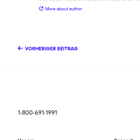
Cloud-Computing geweckt. Er teilt seinen Erfahrun
More about author
seine neuesten Entdeckungen gern mit der IT-Commun
Cristian-Antonio Puricica auf LinkedIn.
VORHERIGER BEITRAG
1-800-691-1991