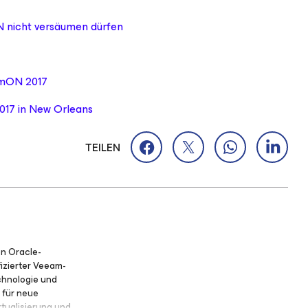
 nicht versäumen dürfen
amON 2017
017 in New Orleans
TEILEN
on Oracle-
izierter Veeam-
echnologie und
 für neue
rtualisierung und