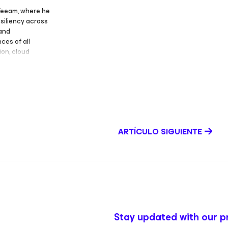
 Veeam, where he
siliency across
 and
ces of all
ion, cloud
 the IT
x topics
ts on data
d data security,
availability and
ecognized
 in IT operations
ARTÍCULO SIGUIENTE
ering roles at
astructure
lite Auto Glass.
g of the
and safeguarding
, including
onference, Tech
his expertise on
he years he was
Stay updated with our p
t, and Cisco