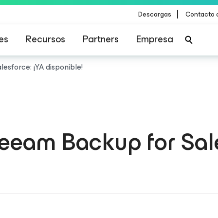
|
Descargas
Contacto 
es
Recursos
Partners
Empresa
alesforce
: ¡YA disponible!
 Veeam Backup
for Sa