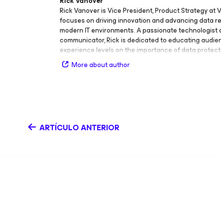
Rick Vanover
Rick Vanover is Vice President, Product Strategy at
focuses on driving innovation and advancing data re
modern IT environments. A passionate technologist
communicator, Rick is dedicated to educating audien
experience levels on the importance of data protect
infrastructure, and security. Rick is an active voice in
More about author
community and known for his ability to make comple
engaging and accessible. He regularly shares insigh
resiliency, public and private cloud infrastructure, an
helping organizations adopt effective strategies for 
protection. Before becoming one of Veeam’s most r
technology advocates, Rick built a strong foundation
ARTÍCULO ANTERIOR
and management. His career includes roles as Engine
Siemens Dematic in the supply chain industry, IT Infr
Manager at Alliance Data Bank, and End User at Safe
These experiences gave him firsthand understandin
challenges enterprises face in maintaining uptime 
data. Rick frequently speaks at major industry events
VeeamON, Gartner conferences, Atlantic Security C
Field Day and various live streams, where he shares 
data resilience and modern cloud strategies. Over t
also recognized as a Microsoft MVP, VMware vExper