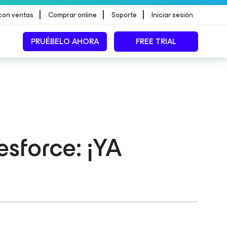
|
|
|
con ventas
Comprar online
Soporte
Iniciar sesión
PRUÉBELO AHORA
FREE TRIAL
lesforce
: ¡YA