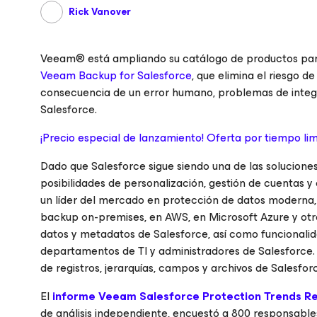
Rick Vanover
Veeam® está ampliando su catálogo de productos para
Veeam Backup
for Salesforce
,
que elimina el riesgo d
consecuencia de un error humano, problemas de integr
Salesforce.
¡Precio especial de lanzamiento! Oferta por tiempo li
Dado que Salesforce sigue siendo una de las solucio
posibilidades de personalización, gestión de cuentas y
un líder del mercado en protección de datos moderna,
backup on-premises, en AWS, en Microsoft Azure y ot
datos y metadatos de Salesforce, así como funcionali
departamentos de TI y administradores de Salesforce. 
de registros, jerarquías, campos y archivos de Salesfor
El
informe Veeam Salesforce Protection Trends R
de análisis independiente, encuestó a 800 responsabl