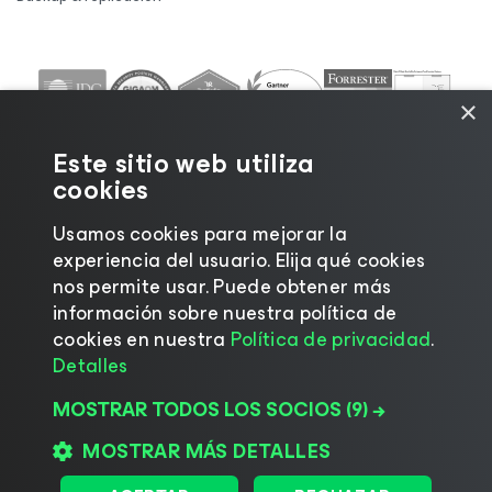
×
Este sitio web utiliza
cookies
Usamos cookies para mejorar la
experiencia del usuario. Elija qué cookies
nos permite usar. Puede obtener más
información sobre nuestra política de
©2026 Veeam® Software |
Aviso de privacidad
|
cookies en nuestra
Política de privacidad
.
Aviso de cookies
|
Legal
|
Política de licencias
|
Detalles
Recursos para proveedores
MOSTRAR TODOS LOS SOCIOS
(9) →
MOSTRAR MÁS DETALLES