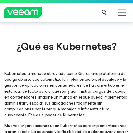
Guía de Veeam para los clientes afectados por la
¿Qué es Kubernetes?
actualización de contenido de CrowdStrike
MÁS
INFO
RMA
CIÓN
Kubernetes, a menudo abreviado como K8s, es una plataforma de
código abierto que automatiza la implementación, el escalado y la
gestión de aplicaciones en contenedores. Se ha convertido en el
estándar de facto para orquestar y administrar cargas de trabajo
en contenedores. Imagine un mundo en el que pueda implementar,
administrar y escalar sus aplicaciones fácilmente sin
complicaciones por tener que manejar la infraestructura
subyacente. Ese es el poder de Kubernetes.
Muchas organizaciones usan Kubernetes para implementaciones
a gran escala. La potencia y la flexibilidad de poder activar y cerrar