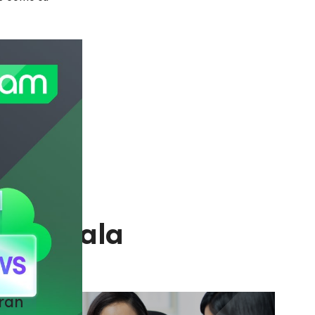
an escala
ran