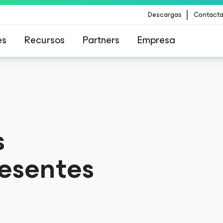
Descargas
Contacta
es
Recursos
Partners
Empresa
para los clientes afectados por la actualizació
contenido de CrowdStrike
para los clientes afectados por la actualizació
contenido de CrowdStrike
s
esentes