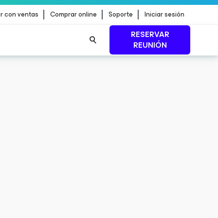
r con ventas
Comprar online
Soporte
Iniciar sesión
RESERVAR
REUNIÓN
n de
MÁS INFORMACIÓN
n de
MÁS INFORMACIÓN