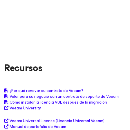
LEER EL ANÁLISIS COMPLETO
LEER EL ANÁLISIS COMPLETO
LEER EL ANÁLISIS COMPLETO
LEER EL ANÁLISIS COMPLETO
Recursos
¿Por qué renovar su contrato de Veeam?
Valor para su negocio con un contrato de soporte de Veeam
Cómo instalar la licencia VUL después de la migración
Veeam University
Veeam Universal License (Licencia Universal Veeam)
Manual de portafolio de Veeam