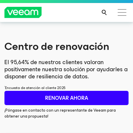
Guía de Veeam para los clientes afectados por la
Guía de Veeam para los clientes afectados por la
Centro de renovación
actualización de contenido de CrowdStrike
actualización de contenido de CrowdStrike
MÁS
MÁS
INFO
INFO
El 95,64% de nuestros clientes valoran
RMA
RMA
positivamente nuestra solución por ayudarles a
CIÓN
CIÓN
disponer de resiliencia de datos.
*
Encuesta de atención al cliente 2025
RENOVAR AHORA
¡Póngase en contacto con un representante de Veeam para
obtener una propuesta!