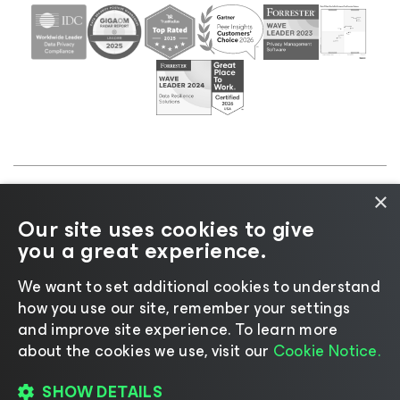
×
©2026 Veeam® Software |
Aviso de privacidad
|
Our site uses cookies to give
Aviso de cookies
|
Legal
|
Política de licencias
|
you a great experience.
Recursos para proveedores
We want to set additional cookies to understand
how you use our site, remember your settings
and improve site experience. ​To learn more
about the cookies we use, visit our
Cookie Notice.
Cambiar idioma
SHOW DETAILS