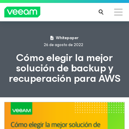
Guía de Veeam para los clientes afectados por la
Whitepaper
actualización de contenido de CrowdStrike
26 de agosto de 2022
MÁS
Cómo elegir la mejor
INFO
solución de backup y
RMA
CIÓN
recuperación para AWS