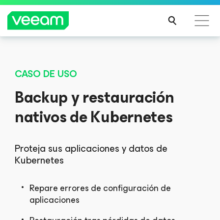
Guía de Veeam para los clientes afectados por la
actualización de contenido de CrowdStrike
CASO DE USO
MÁS
Backup y restauración
INFO
RMA
nativos de Kubernetes
CIÓN
Proteja sus aplicaciones y datos de
Kubernetes
Repare errores de configuración de
aplicaciones