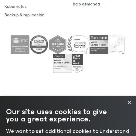
bajo demanda
Kubernetes
Backup & replicación
×
©2026 Veeam® Software |
Aviso de privacidad
|
Our site uses cookies to give
Aviso de cookies
|
Legal
|
Política de licencias
|
you a great experience.
Recursos para proveedores
We want to set additional cookies to understand