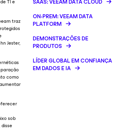
SAAS: VEEAM DATA CLOUD
de TI e
ON-PREM: VEEAM DATA
Veeam traz
PLATFORM
rotegidos
e
DEMONSTRAÇÕES DE
hn Jester,
PRODUTOS
LÍDER GLOBAL EM CONFIANÇA
ernéticas
EM DADOS E IA
mparação
nto como
e aumentar
oferecer
ixo sob
 disse