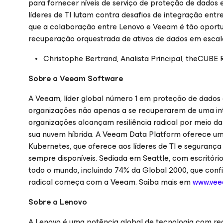
para fornecer níveis de serviço de proteção de dados e
líderes de TI lutam contra desafios de integração entr
que a colaboração entre Lenovo e Veeam é tão oportu
recuperação orquestrada de ativos de dados em escal
Christophe Bertrand, Analista Principal, theCUBE 
Sobre a Veeam Software
A Veeam, líder global número 1 em proteção de dados
organizações não apenas a se recuperarem de uma int
organizações alcançam resiliência radical por meio d
sua nuvem híbrida. A Veeam Data Platform oferece uma 
Kubernetes, que oferece aos líderes de TI e segurança 
sempre disponíveis. Sediada em Seattle, com escritór
todo o mundo, incluindo 74% da Global 2000, que conf
radical começa com a Veeam. Saiba mais em
www.ve
Sobre a Lenovo
A Lenovo é uma potência global de tecnologia com rece