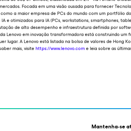
0 mercados. Focada em uma visão ousada para fornecer Tecnolo
sso como a maior empresa de PCs do mundo com um portfólio do
 IA e otimizados para IA (PCs, workstations, smartphones, table
tação de alto desempenho e infraestrutura definida por softwa
uo da Lenovo em inovação transformadora está construindo um f
quer lugar. A Lenovo está listada na bolsa de valores de Hong K
aber mais, visite
https://www.lenovo.com
e leia sobre as última
Mantenha-se at