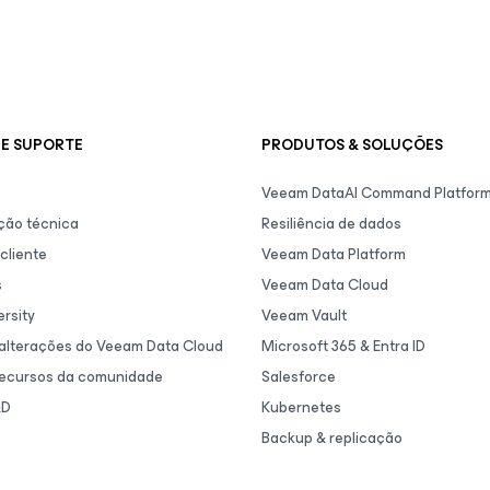
E SUPORTE
PRODUTOS & SOLUÇÕES
Veeam DataAI Command Platfor
ão técnica
Resiliência de dados
cliente
Veeam Data Platform
s
Veeam Data Cloud
rsity
Veeam Vault
 alterações do Veeam Data Cloud
Microsoft 365 & Entra ID
recursos da comunidade
Salesforce
&D
Kubernetes
Backup & replicação