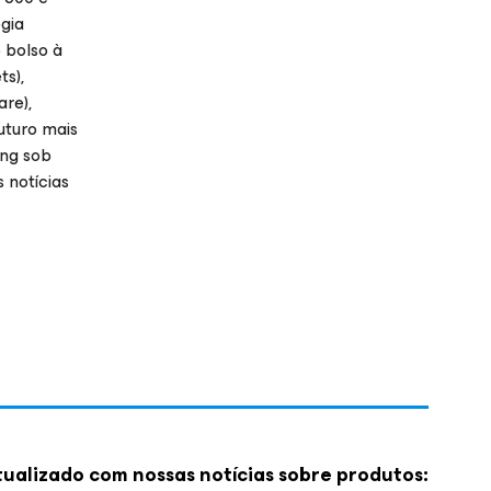
gia
 bolso à
ts),
re),
uturo mais
ong sob
s notícias
ualizado com nossas notícias sobre produtos: