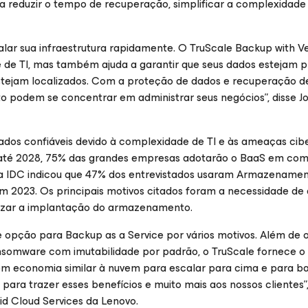
 a reduzir o tempo de recuperação, simplificar a complexidade 
alar sua infraestrutura rapidamente. O TruScale Backup with 
 de TI, mas também ajuda a garantir que seus dados estejam p
tejam localizados. Com a proteção de dados e recuperação d
 podem se concentrar em administrar seus negócios”, disse Jo
os confiáveis devido à complexidade de TI e às ameaças cib
“até 2028, 75% das grandes empresas adotarão o BaaS em co
da IDC indicou que 47% dos entrevistados usaram Armazename
em 2023. Os principais motivos citados foram a necessidade d
izar a implantação do armazenamento.
 opção para Backup as a Service por vários motivos. Além de 
ansomware com imutabilidade por padrão, o TruScale fornece o
om economia similar à nuvem para escalar para cima e para ba
ra trazer esses benefícios e muito mais aos nossos clientes”,
id Cloud Services da Lenovo.