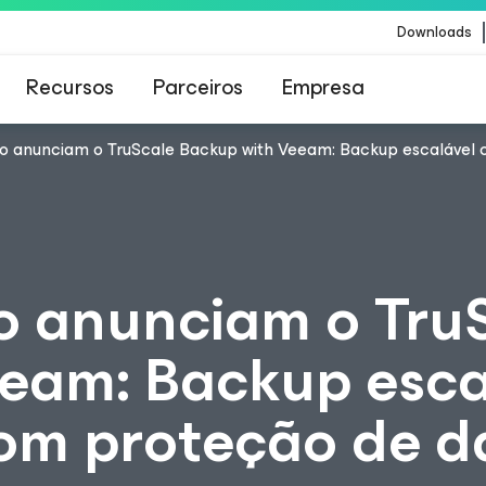
Downloads
Recursos
Parceiros
Empresa
 anunciam o TruScale Backup with Veeam: Backup escalável 
Veeam para os clientes afetados pela atualizaç
conteúdo da CrowdStrike
o anunciam o Tru
eam: Backup esca
om proteção de d