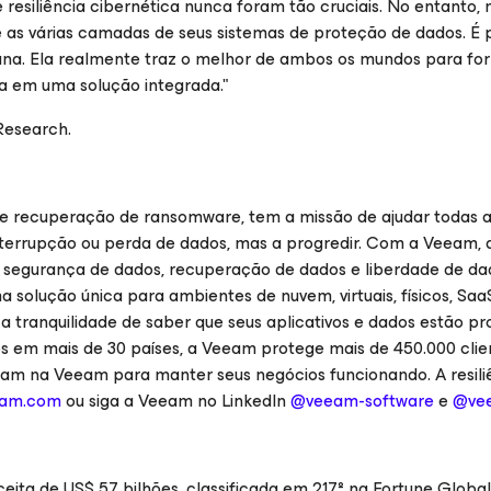
 resiliência cibernética nunca foram tão cruciais. No entanto, 
e as várias camadas de seus sistemas de proteção de dados. É p
na. Ela realmente traz o melhor de ambos os mundos para fo
a em uma solução integrada."
Research.
 e recuperação de ransomware, tem a missão de ajudar todas 
errupção ou perda de dados, mas a progredir. Com a Veeam, 
a segurança de dados, recuperação de dados e liberdade de d
solução única para ambientes de nuvem, virtuais, físicos, Saa
a tranquilidade de saber que seus aplicativos e dados estão pr
ios em mais de 30 países, a Veeam protege mais de 450.000 cli
iam na Veeam para manter seus negócios funcionando. A resili
eam.com
ou siga a Veeam no LinkedIn
@veeam-software
e
@ve
ita de US$ 57 bilhões, classificada em 217º na Fortune Global