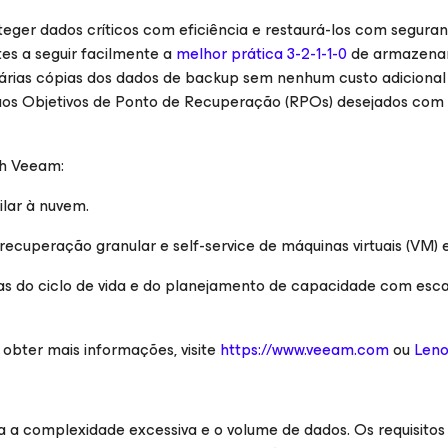
teger dados críticos com eficiência e restaurá-los com segur
es a seguir facilmente a
melhor prática 3-2-1-1-0
de armazena
várias cópias dos dados de backup sem nenhum custo adicional
 aos Objetivos de Ponto de Recuperação (RPOs) desejados com 
th Veeam:
lar à nuvem.
ecuperação granular e self-service de máquinas virtuais (VM) e
rias do ciclo de vida e do planejamento de capacidade com esca
a obter mais informações, visite
https://www.veeam.com
ou
Len
 a complexidade excessiva e o volume de dados. Os requisitos 