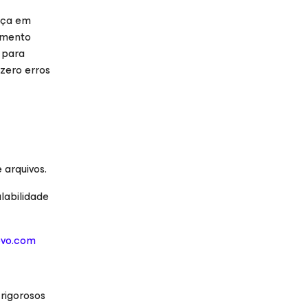
ança em
mento
 para
zero erros
 arquivos.
labilidade
ovo.com
rigorosos