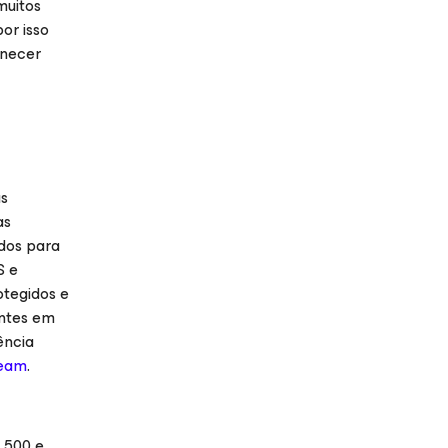
muitos
or isso
rnecer
as
as
ados para
S e
otegidos e
entes em
ência
eam
.
 500 e