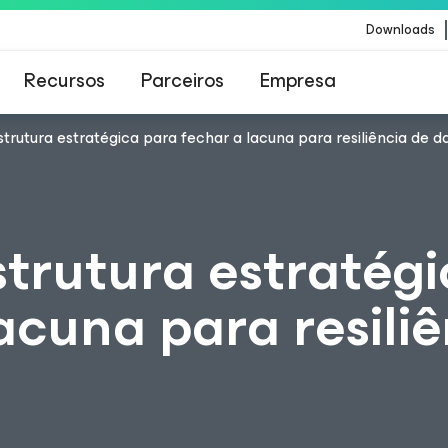
Downloads
Recursos
Parceiros
Empresa
rutura estratégica para fechar a lacuna para resiliência de d
Veeam para os clientes afetados pela atualizaç
conteúdo da CrowdStrike
trutura estratégi
acuna para resili