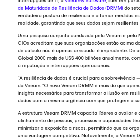
interrupções de TI, a
Veeam® Software
, líder em part
de Maturidade de Resiliência de Dados (DRMM)
do seto
verdadeira postura de resiliência e a tomar medidas e
realidade, garantindo que seus dados sejam resiliente
Uma pesquisa conjunta conduzida pela Veeam e pela 
CIOs acreditam que suas organizações estão acima da 
de cálculo não é apenas arriscado; é imprudente. De a
Global 2000 mais de US$ 400 bilhões anualmente, com
à reputação e interrupções operacionais.
“A resiliência de dados é crucial para a sobrevivênci
da Veeam. “O novo Veeam DRMM é mais do que apenas 
insights necessários para transformar a ilusão em resi
dados com a mesma urgência com que protegem a sua re
A estrutura Veeam DRMM capacita líderes a avaliar e ap
alinhamento de pessoas, processos e capacidades técn
minimizar a exposição a riscos, permitindo que as or
uma vantagem competitiva. Notavelmente, a Veeam DR