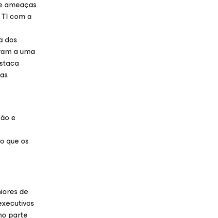
 e ameaças
 TI com a
a dos
aram a uma
estaca
 as
s
ção e
o que os
iores de
executivos
mo parte