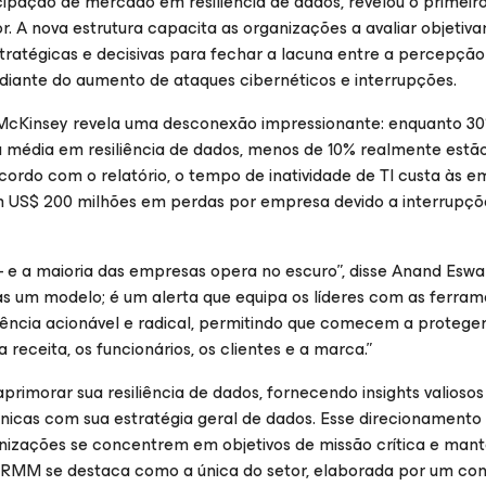
icipação de mercado em resiliência de dados, revelou o primeir
r. A nova estrutura capacita as organizações a avaliar objetiv
stratégicas e decisivas para fechar a lacuna entre a percepção
s diante do aumento de ataques cibernéticos e interrupções.
McKinsey revela uma desconexão impressionante: enquanto 3
média em resiliência de dados, menos de 10% realmente estão
cordo com o relatório, o tempo de inatividade de TI custa às 
 US$ 200 milhões em perdas por empresa devido a interrupçõ
a — e a maioria das empresas opera no escuro”, disse Anand Esw
um modelo; é um alerta que equipa os líderes com as ferram
liência acionável e radical, permitindo que comecem a proteger
ceita, os funcionários, os clientes e a marca.”
rimorar sua resiliência de dados, fornecendo insights valiosos
icas com sua estratégia geral de dados. Esse direcionamento 
ganizações se concentrem em objetivos de missão crítica e ma
MM se destaca como a única do setor, elaborada por um con