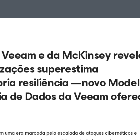
a Veeam e da McKinsey revel
izações superestima
ria resiliência —novo Model
cia de Dados da Veeam ofere
m uma era marcada pela escalada de ataques cibernéticos e