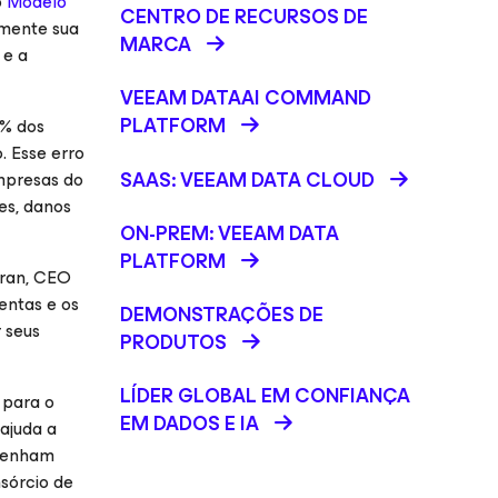
o
Modelo
CENTRO DE RECURSOS DE
amente sua
MARCA
 e a
VEEAM DATAAI COMMAND
PLATFORM
0% dos
. Esse erro
SAAS: VEEAM DATA CLOUD
empresas do
es, danos
ON-PREM: VEEAM DATA
PLATFORM
aran, CEO
entas e os
DEMONSTRAÇÕES DE
 seus
PRODUTOS
LÍDER GLOBAL EM CONFIANÇA
 para o
EM DADOS E IA
ajuda a
ntenham
sórcio de