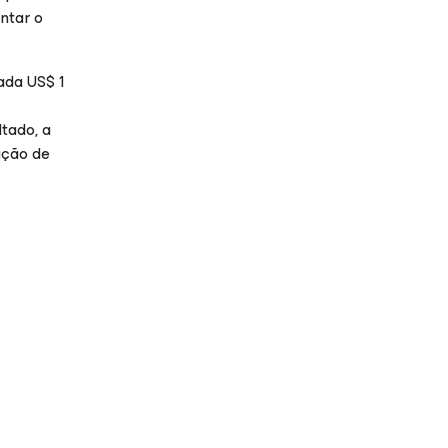
ntar o
ada US$ 1
tado, a
ação de