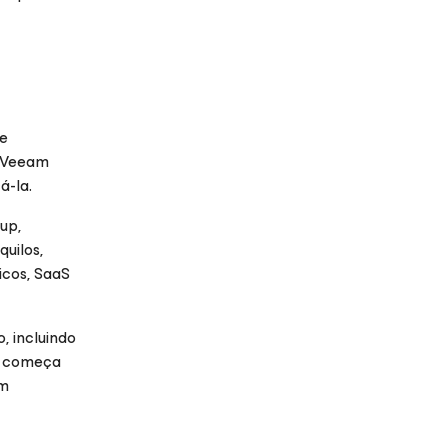
se
A Veeam
á-la.
up,
uilos,
icos, SaaS
, incluindo
al começa
em