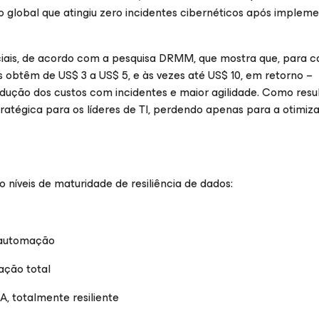
global que atingiu zero incidentes cibernéticos após impleme
nciais, de acordo com a pesquisa DRMM, que mostra que, para c
 obtêm de US$ 3 a US$ 5, e às vezes até US$ 10, em retorno –
dução dos custos com incidentes e maior agilidade. Como resul
tratégica para os líderes de TI, perdendo apenas para a otimiz
íveis de maturidade de resiliência de dados:
 automação
ação total
A, totalmente resiliente