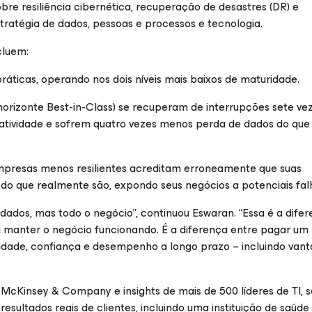
obre resiliência cibernética, recuperação de desastres (DR) e
stratégia de dados, pessoas e processos e tecnologia.
cluem:
ticas, operando nos dois níveis mais baixos de maturidade.
horizonte Best-in-Class) se recuperam de interrupções sete ve
atividade e sofrem quatro vezes menos perda de dados do que
mpresas menos resilientes acreditam erroneamente que suas
 do que realmente são, expondo seus negócios a potenciais fal
 dados, mas todo o negócio”, continuou Eswaran. “Essa é a dife
manter o negócio funcionando. É a diferença entre pagar um 
midade, confiança e desempenho a longo prazo – incluindo va
cKinsey & Company e insights de mais de 500 líderes de TI, 
sultados reais de clientes, incluindo uma instituição de saúde