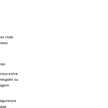
zes mais
 seus
has.
rença entre
resgate ou
ntagem
segurança
 que