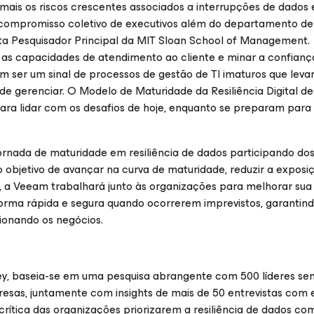
ais os riscos crescentes associados a interrupções de dados
um compromisso coletivo de executivos além do departamento de
sta Pesquisador Principal da MIT Sloan School of Management.
s capacidades de atendimento ao cliente e minar a confianç
m ser um sinal de processos de gestão de TI imaturos que lev
 de gerenciar. O Modelo de Maturidade da Resiliência Digital d
ra lidar com os desafios de hoje, enquanto se preparam para
ornada de maturidade em resiliência de dados participando do
objetivo de avançar na curva de maturidade, reduzir a exposi
, a Veeam trabalhará junto às organizações para melhorar sua
forma rápida e segura quando ocorrerem imprevistos, garantind
ionando os negócios.
, baseia-se em uma pesquisa abrangente com 500 líderes sen
resas, juntamente com insights de mais de 50 entrevistas com 
 crítica das organizações priorizarem a resiliência de dados co