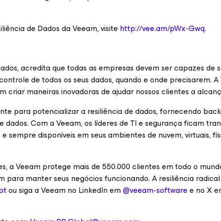
liência de Dados da Veeam, visite
http://vee.am/pWx-Gwq
.
dados, acredita que todas as empresas devem ser capazes de 
controle de todos os seus dados, quando e onde precisarem. 
m criar maneiras inovadoras de ajudar nossos clientes a alcanç
te para potencializar a resiliência de dados, fornecendo back
e dados. Com a Veeam, os líderes de TI e segurança ficam tranq
e sempre disponíveis em seus ambientes de nuvem, virtuais, fís
es, a Veeam protege mais de 550.000 clientes em todo o mundo
 para manter seus negócios funcionando. A resiliência radic
pt
ou siga a Veeam no LinkedIn em
@veeam-software
e no X 