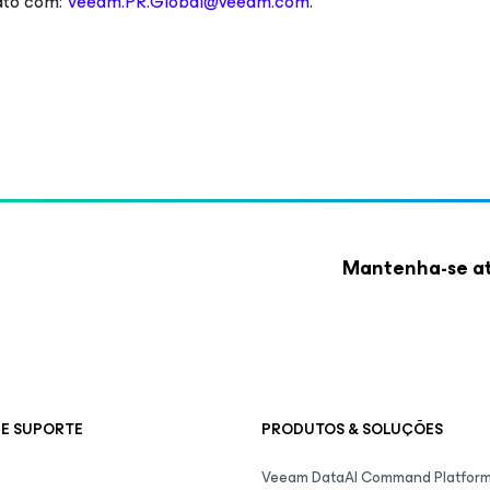
ato com
: Veeam.PR.Global@veeam.com
.
Mantenha-se at
E SUPORTE
PRODUTOS & SOLUÇÕES
Veeam DataAI Command Platfor