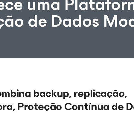
ece uma Platafor
eção de Dados Mo
ombina backup, replicação,
ora, Proteção Contínua de 