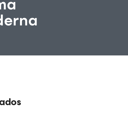
ma
derna
Dados