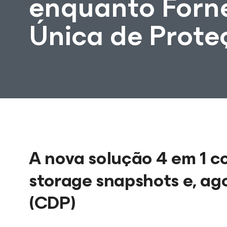
enquanto Forn
Única de Prot
A nova solução 4 em 1 c
storage snapshots e, ag
(CDP)