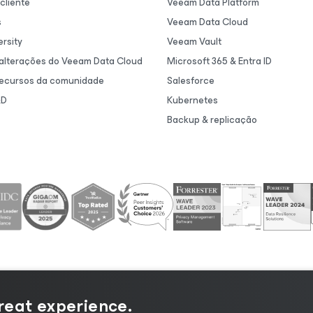
cliente
Veeam Data Platform
s
Veeam Data Cloud
rsity
Veeam Vault
 alterações do Veeam Data Cloud
Microsoft 365 & Entra ID
recursos da comunidade
Salesforce
&D
Kubernetes
Backup & replicação
great experience.