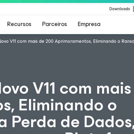
Downloads
Recursos
Parceiros
Empresa
ovo V11 com mais de 200 Aprimoramentos, Eliminando o Rans
Veeam para os clientes afetados pela atualizaç
conteúdo da CrowdStrike
ovo V11 com mais
, Eliminando o
a Perda de Dados