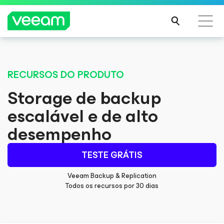
Orientações da Veeam para os clientes afetados
pela atualização de conteúdo da CrowdStrike
RECURSOS DO PRODUTO
LEIA
Storage de backup
MAIS
escalável e de alto
desempenho
TESTE GRÁTIS
Veeam Backup & Replication
Todos os recursos por 30 dias