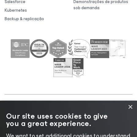
Salesforce
Demonstrações de produtos
sob demanda
Kubernetes
Backup & replicação
×
©2026 Veeam® Software |
Aviso de Privacidade
|
Our site uses cookies to give
Aviso de Cookies
|
Jurídico
|
Política de
you a great experience.
licenciamento
|
Recursos para Fornecedores
We want to set additional cookies to understand