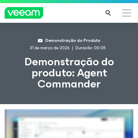
Orientações da Veeam para os clientes afetados
Demonstração do Produto
pela atualização de conteúdo da CrowdStrike
31 de março de 2026
Duração: 00:05
LEIA
Demonstração do
MAIS
produto: Agent
Commander