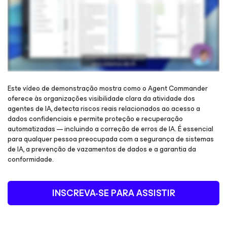
Este vídeo de demonstração mostra como o Agent Commander
oferece às organizações visibilidade clara da atividade dos
agentes de IA, detecta riscos reais relacionados ao acesso a
Inscreva-se para ganhar acesso e assista ao webinar
dados confidenciais e permite proteção e recuperação
automatizadas — incluindo a correção de erros de IA. É essencial
para qualquer pessoa preocupada com a segurança de sistemas
de IA, a prevenção de vazamentos de dados e a garantia da
conformidade.
INSCREVA-SE PARA ASSISTIR