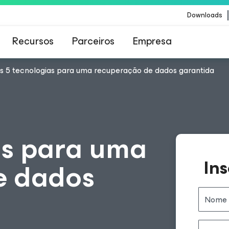
Downloads
Recursos
Parceiros
Empresa
s 5 tecnologias para uma recuperação de dados garantida
Veeam para os clientes afetados pela atualizaç
conteúdo da CrowdStrike
as para uma
Ins
e dados
Nome