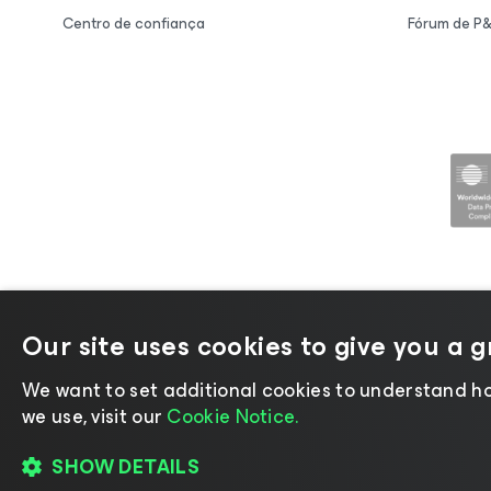
Centro de confiança
Fórum de P
Our site uses cookies to give you a 
©2026 Veeam® Software |
Aviso de P
We want to set additional cookies to understand ho
we use, visit our
Cookie Notice.
SHOW DETAILS