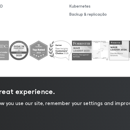
&D
Kubernetes
Backup & replicação
great experience.
rivacidade
|
Aviso de Cookies
|
Jurídico
|
Política de lice
w you use our site, remember your settings and improv