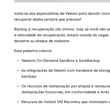
Junte‑se aos especialistas da Veeam para discutir ci
recuperar dados sempre que precisar!
Backup e recuperação são ótimos, mas, se você não p
Inscreva-se para ganhar acesso e assista ao webin
a velocidade da recuperação, estará voando às cegas 
desastre ou ataque de malware.
Essa palestra cobrirá:
Veeam’s On‑Demand Sandbox e SureBackup
As integrações da Veeam com hardware de stora
backups
Os recursos de restauração por etapas e restaur
restaurações funcionais, em conformidade e livre
Recursos do Instant VM Recovery que minimizam o