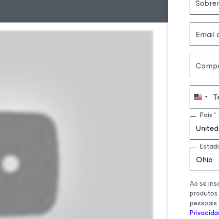
Sobre
Email 
Compa
T
País
United
Estad
Ohio
Ao se ins
produtos
pessoais
Privacid