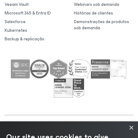
Veeam Vault
Webinars sob demanda
Microsoft 365 & Entra ID
Histórias de clientes
Salesforce
Demonstrações de produtos
sob demanda
Kubernetes
Backup & replicação
×
©2026 Veeam® Software |
Aviso de Privacidade
|
Our site uses cookies to give
Aviso de Cookies
|
Jurídico
|
Política de