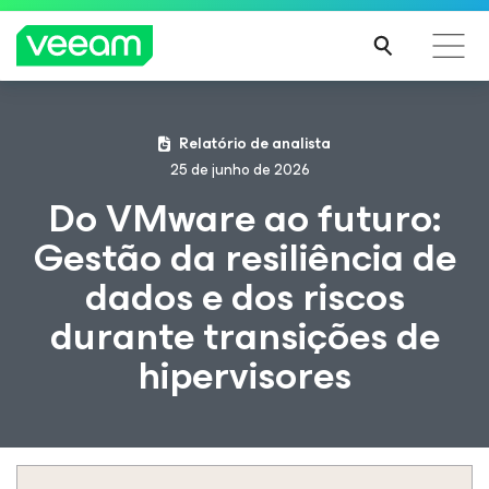
Orientações da Veeam para os clientes afetados
Relatório de analista
pela atualização de conteúdo da CrowdStrike
25 de junho de 2026
LEIA
Do VMware ao futuro:
MAIS
Gestão da resiliência de
dados e dos riscos
durante transições de
hipervisores