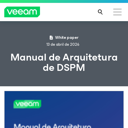
Orientações da Veeam para os clientes afetados
White paper
pela atualização de conteúdo da CrowdStrike
13 de abril de 2026
LEIA
Manual de Arquitetura
MAIS
de DSPM