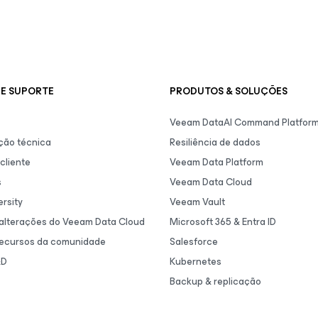
E SUPORTE
PRODUTOS & SOLUÇÕES
Veeam DataAI Command Platfor
ão técnica
Resiliência de dados
cliente
Veeam Data Platform
s
Veeam Data Cloud
rsity
Veeam Vault
 alterações do Veeam Data Cloud
Microsoft 365 & Entra ID
recursos da comunidade
Salesforce
&D
Kubernetes
Backup & replicação