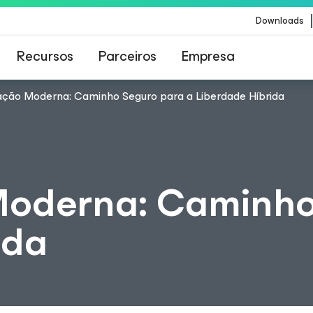
Downloads
Recursos
Parceiros
Empresa
zação Moderna: Caminho Seguro para a Liberdade Híbrida
Veeam para os clientes afetados pela atualizaç
conteúdo da CrowdStrike
Moderna: Caminho
ida