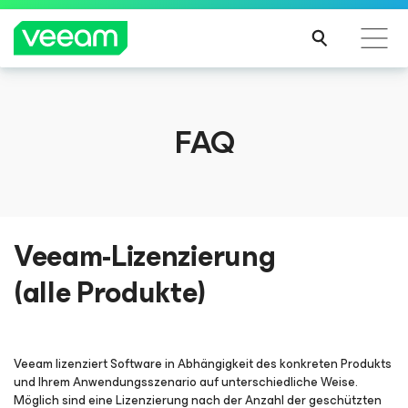
Hinweise von Veeam für Kunden, die vom Content-
FAQ
Update von CrowdStrike betroffen sind
MEH
R
ERFA
HRE
N
Veeam-Lizenzierung
(alle Produkte)
Veeam lizenziert Software in Abhängigkeit des konkreten Produkts
und Ihrem Anwendungsszenario auf unterschiedliche Weise.
Möglich sind eine Lizenzierung nach der Anzahl der geschützten