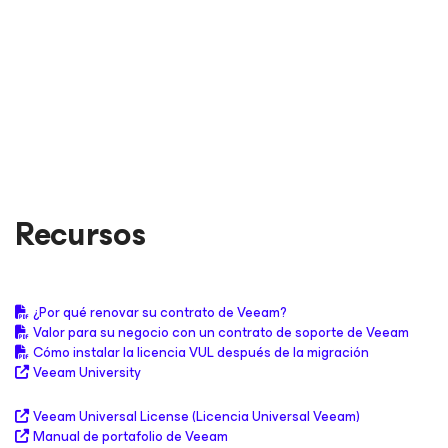
LEER EL ANÁLISIS COMPLETO
LEER EL ANÁLISIS COMPLETO
LEER EL ANÁLISIS COMPLETO
LEER EL ANÁLISIS COMPLETO
Recursos
¿Por qué renovar su contrato de Veeam?
Valor para su negocio con un contrato de soporte de Veeam
Cómo instalar la licencia VUL después de la migración
Veeam University
Veeam Universal License (Licencia Universal Veeam)
Manual de portafolio de Veeam