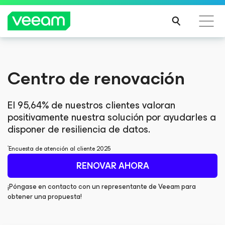
Guía de Veeam para los clientes afectados por la
Guía de Veeam para los clientes afectados por la
Centro de renovación
actualización de contenido de CrowdStrike
actualización de contenido de CrowdStrike
MÁS
MÁS
INFO
INFO
El 95,64% de nuestros clientes valoran
RMA
RMA
positivamente nuestra solución por ayudarles a
CIÓN
CIÓN
disponer de resiliencia de datos.
*
Encuesta de atención al cliente 2025
RENOVAR AHORA
¡Póngase en contacto con un representante de Veeam para
obtener una propuesta!