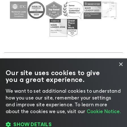
×
©2026 Veeam® Software |
Aviso de privacidad
|
Our site uses cookies to give
Aviso de cookies
|
Legal
|
Política de licencias
|
you a great experience.
Recursos para proveedores
We want to set additional cookies to understand
how you use our site, remember your settings
and improve site experience. ​To learn more
about the cookies we use, visit our
Cookie Notice.
Cambiar idioma
SHOW DETAILS