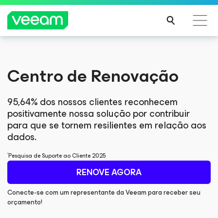
Orientações da Veeam para os clientes afetados
Orientações da Veeam para os clientes afetados
Centro de Renovação
pela atualização de conteúdo da CrowdStrike
pela atualização de conteúdo da CrowdStrike
LEIA
LEIA
MAIS
MAIS
95,64% dos nossos clientes reconhecem
positivamente nossa solução por contribuir
para que se tornem resilientes em relação aos
dados.
*
Pesquisa de Suporte ao Cliente 2025
RENOVE AGORA
Conecte-se com um representante da Veeam para receber seu
orçamento!