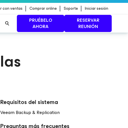
r con ventas
Comprar online
Soporte
Iniciar sesión
PRUÉBELO
RESERVAR
AHORA
REUNIÓN
n de
MÁS INFORMACIÓN
las
Requisitos del sistema
Veeam Backup & Replication
Preguntas más frecuentes