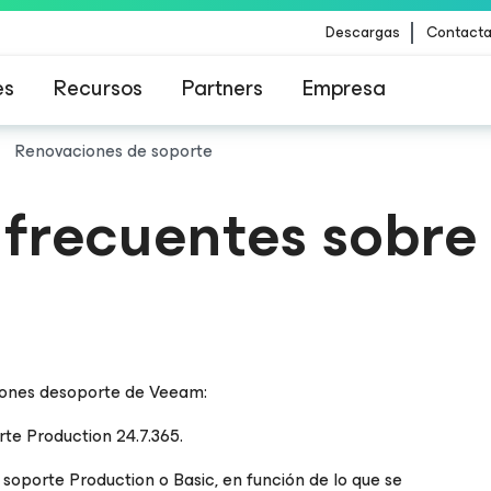
Descargas
Contacta
es
Recursos
Partners
Empresa
Renovaciones de soporte
para los clientes afectados por la actualizació
frecuentes sobre 
contenido de CrowdStrike
ciones desoporte de Veeam:
te Production 24.7.365.
n soporte Production o Basic, en función de lo que se