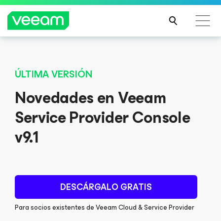
Guía de Veeam para los clientes afectados por la
actualización de contenido de CrowdStrike
ÚLTIMA VERSIÓN
MÁS
Novedades en Veeam
INFO
RMA
Service Provider Console
CIÓN
v9.1
DESCÁRGALO GRATIS
Para socios existentes de Veeam Cloud & Service Provider