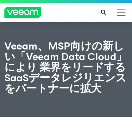
CrowdStrikeのコンテンツ更新によって影響を受け
Veeam、MSP向けの新し
るお客様向けのVeeamのガイダンス
い「Veeam Data Cloud」
続き
を読
により 業界をリードする
む
SaaSデータレジリエンス
をパートナーに拡大