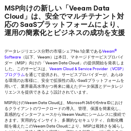
MSP向けの新しい「Veeam Data
Cloud」は、安全でマルチテナント対
応の SaaSプラットフォームにより、
運用の簡素化とビジネスの成功を支援
®
データレジリエンス分野の市場シェアNo.1企業である
Veeam
Software
（以下、Veeam）は本日、マネージドサービスプロバイ
ダー（MSP）向けの「Veeam Data Cloud」の提供開始を発表しま
した。このサービスは、
Veeam Cloud & Service Provider（VCSP）
プログラム
を通じて提供され、サービスプロバイダーが、あらゆ
る環境のお客様に、安全で拡張性の高いSaaSプラットフォームを
用いて、業界最高水準かつ将来に備えたデータ保護とデータレジ
リエンスを提供できるよう設計されています。
MSP向けのVeeam Data Cloudは、Microsoft 365やEntra IDにおけ
るクライアントのワークロードの導入、管理、保護を簡素化し、
直感的なインターフェースからVeeam Vaultにシームレスに接続で
きます。実用的なインサイト、多層的なセキュリティ、自動化機
能を備えたこのVeeam Data Cloudにより、MSPは複雑さを減らし