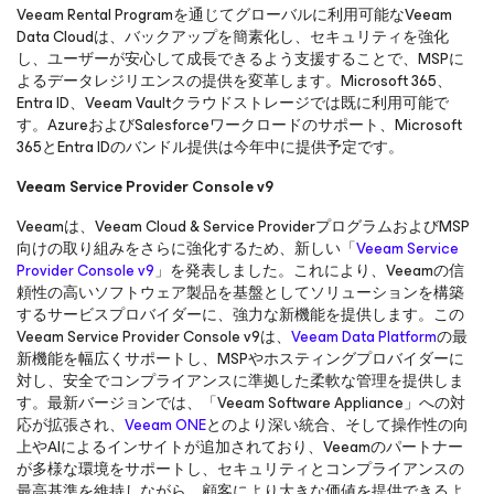
Veeam Rental Programを通じてグローバルに利用可能なVeeam
Data Cloudは、バックアップを簡素化し、セキュリティを強化
し、ユーザーが安心して成長できるよう支援することで、MSPに
よるデータレジリエンスの提供を変革します。Microsoft 365、
Entra ID、Veeam Vaultクラウドストレージでは既に利用可能で
す。AzureおよびSalesforceワークロードのサポート、Microsoft
365とEntra IDのバンドル提供は今年中に提供予定です。
Veeam Service Provider Console v9
Veeamは、Veeam Cloud & Service ProviderプログラムおよびMSP
向けの取り組みをさらに強化するため、新しい「
Veeam Service
Provider Console v9
」を発表しました。これにより、Veeamの信
頼性の高いソフトウェア製品を基盤としてソリューションを構築
するサービスプロバイダーに、強力な新機能を提供します。この
Veeam Service Provider Console v9は、
Veeam Data Platform
の最
新機能を幅広くサポートし、MSPやホスティングプロバイダーに
対し、安全でコンプライアンスに準拠した柔軟な管理を提供しま
す。最新バージョンでは、「Veeam Software Appliance」への対
応が拡張され、
Veeam ONE
とのより深い統合、そして操作性の向
上やAIによるインサイトが追加されており、Veeamのパートナー
が多様な環境をサポートし、セキュリティとコンプライアンスの
最高基準を維持しながら、顧客により大きな価値を提供できるよ