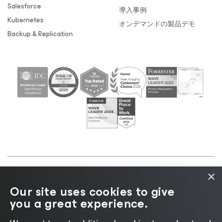
Salesforce
導入事例
Kubernetes
オンデマンドの製品デモ
Backup & Replication
×
©2026 Veeam® Software |
プライバシーに関する通
Our site uses cookies to give
知
|
Cookieに関する通知
|
リーガル
|
ライセンスポリ
you a great experience.
シー
|
サプライヤーリソース