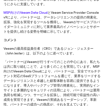
うにさらに支援しています。
MSP向けのVeeam Data Cloud
とVeeam Service Provider Console
v9により、パートナーは、データレジリエンスの提供の簡素化、
拡張、強化を実現するツールを獲得し、Veeamがサービスプロバ
イダーコミュニティに対して業界最高のイノベーションとサポー
トを提供し続ける姿勢を明確に示しています。
コメント
Veeamの最高収益責任者（CRO）であるジョン・ジェスター
（John Jester）は、以下のように述べています。
「パートナーはVeeamが行うすべてのことの中心にあり、私たち
は共に取り組むことで、より多くのことを実現しています。MSP
向けのVeeam Data Cloudにより、パートナーは、安全でマルチテ
ナント対応のSaaSプラットフォームを通じて、業界をリードする
データレジリエンスと卓越した顧客体験を容易に提供できるよう
になります。導入やバックアップ管理の簡素化し、実用的なイン
サイトと多層的なセキュリティの活用により、パートナーは運用
負荷を軽減しつつ、サービスを拡張し、持続可能で収益性の高い
成長を実現できます。Veeamの実績あるリーダーシップ、革新
性、パートナーの成功への熱意が、それを支えています」