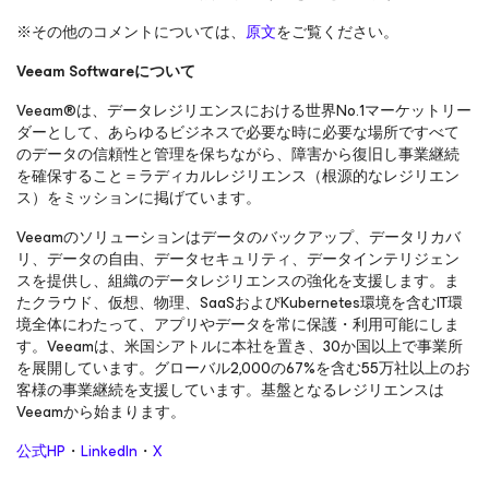
※その他のコメントについては、
原文
をご覧ください。
Veeam Softwareについて
Veeam®は、データレジリエンスにおける世界No.1マーケットリー
ダーとして、あらゆるビジネスで必要な時に必要な場所ですべて
のデータの信頼性と管理を保ちながら、障害から復旧し事業継続
を確保すること＝ラディカルレジリエンス（根源的なレジリエン
ス）をミッションに掲げています。
Veeamのソリューションはデータのバックアップ、データリカバ
リ、データの自由、データセキュリティ、データインテリジェン
スを提供し、組織のデータレジリエンスの強化を支援します。ま
たクラウド、仮想、物理、SaaSおよびKubernetes環境を含むIT環
境全体にわたって、アプリやデータを常に保護・利用可能にしま
す。Veeamは、米国シアトルに本社を置き、30か国以上で事業所
を展開しています。グローバル2,000の67%を含む55万社以上のお
客様の事業継続を支援しています。基盤となるレジリエンスは
Veeamから始まります。
公式HP
・
LinkedIn
・
X